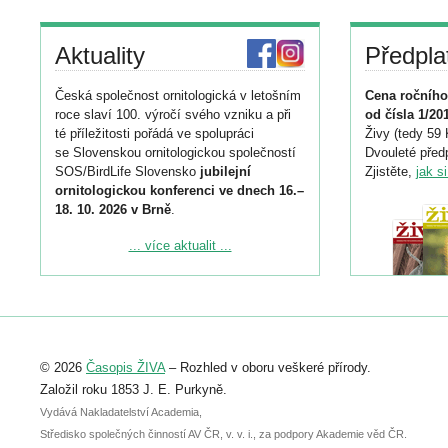
Aktuality
Předpla
Česká společnost ornitologická v letošním
Cena ročního
roce slaví 100. výročí svého vzniku a při
od čísla 1/20
té příležitosti pořádá ve spolupráci
Živy (tedy 59 
se Slovenskou ornitologickou společností
Dvouleté předp
SOS/BirdLife Slovensko
jubilejní
Zjistěte,
jak s
ornitologickou konferenci ve dnech 16.–
18. 10. 2026 v Brně
.
Podrobnější informace ke konferenci
... více aktualit ...
naleznete zde:
https://www.birdlife.cz/konference-2026/
Registrovat se můžete do 6. září.
Upozorňujeme, že termín pro odeslání
© 2026
Časopis ŽIVA
– Rozhled v oboru veškeré přírody.
abstraktu přihlášené přednášky nebo
posteru je už 30. června.
Založil roku 1853 J. E. Purkyně.
Vydává Nakladatelství Academia,
Středisko společných činností AV ČR, v. v. i., za podpory Akademie věd ČR.