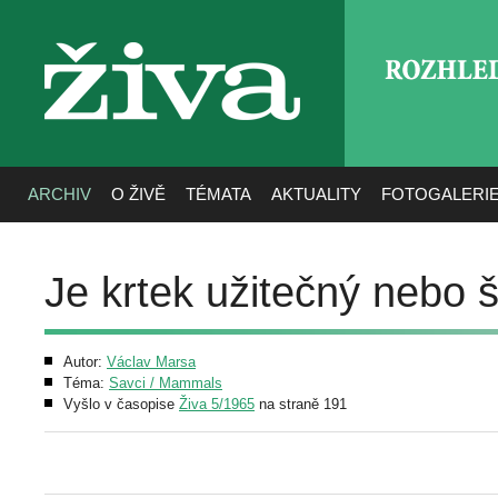
ROZHLE
živa
ARCHIV
O ŽIVĚ
TÉMATA
AKTUALITY
FOTOGALERI
Je krtek užitečný nebo 
Autor:
Václav Marsa
Téma:
Savci / Mammals
Vyšlo v časopise
Živa 5/1965
na straně 191