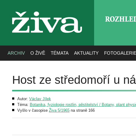
ROZHLE
živa
ARCHIV
O ŽIVĚ
TÉMATA
AKTUALITY
FOTOGALERI
Host ze středomoří u n
Autor:
Václav Jílek
Téma:
Botanika, fyziologie rostlin, pěstitelství / Botany, plant phys
Vyšlo v časopise
Živa 5/1965
na straně 166