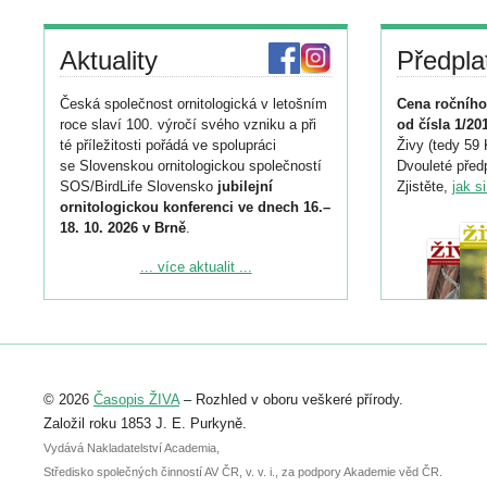
Aktuality
Předpla
Česká společnost ornitologická v letošním
Cena ročního
roce slaví 100. výročí svého vzniku a při
od čísla 1/20
té příležitosti pořádá ve spolupráci
Živy (tedy 59 
se Slovenskou ornitologickou společností
Dvouleté předp
SOS/BirdLife Slovensko
jubilejní
Zjistěte,
jak s
ornitologickou konferenci ve dnech 16.–
18. 10. 2026 v Brně
.
Podrobnější informace ke konferenci
... více aktualit ...
naleznete zde:
https://www.birdlife.cz/konference-2026/
Registrovat se můžete do 6. září.
Upozorňujeme, že termín pro odeslání
© 2026
Časopis ŽIVA
– Rozhled v oboru veškeré přírody.
abstraktu přihlášené přednášky nebo
posteru je už 30. června.
Založil roku 1853 J. E. Purkyně.
Vydává Nakladatelství Academia,
Středisko společných činností AV ČR, v. v. i., za podpory Akademie věd ČR.