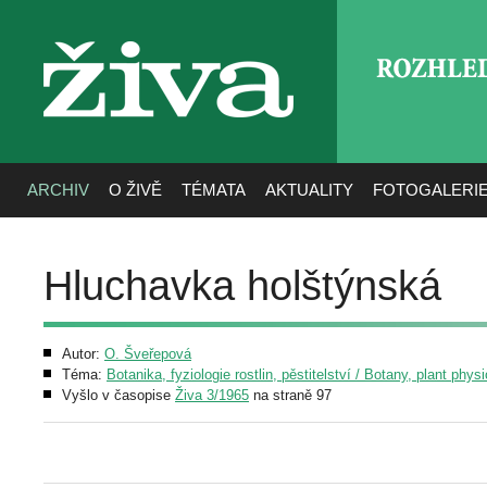
ROZHLE
živa
ARCHIV
O ŽIVĚ
TÉMATA
AKTUALITY
FOTOGALERI
Hluchavka holštýnská
Autor:
O. Šveřepová
Téma:
Botanika, fyziologie rostlin, pěstitelství / Botany, plant phys
Vyšlo v časopise
Živa 3/1965
na straně 97