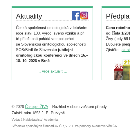
Aktuality
Předpla
Česká společnost ornitologická v letošním
Cena ročního
roce slaví 100. výročí svého vzniku a při
od čísla 1/20
té příležitosti pořádá ve spolupráci
Živy (tedy 59 
se Slovenskou ornitologickou společností
Dvouleté předp
SOS/BirdLife Slovensko
jubilejní
Zjistěte,
jak s
ornitologickou konferenci ve dnech 16.–
18. 10. 2026 v Brně
.
Podrobnější informace ke konferenci
... více aktualit ...
naleznete zde:
https://www.birdlife.cz/konference-2026/
Registrovat se můžete do 6. září.
Upozorňujeme, že termín pro odeslání
© 2026
Časopis ŽIVA
– Rozhled v oboru veškeré přírody.
abstraktu přihlášené přednášky nebo
posteru je už 30. června.
Založil roku 1853 J. E. Purkyně.
Vydává Nakladatelství Academia,
Středisko společných činností AV ČR, v. v. i., za podpory Akademie věd ČR.