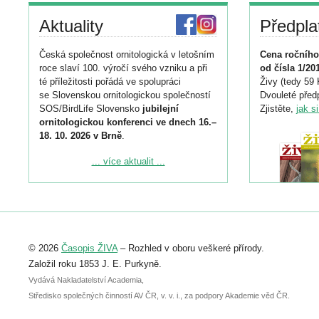
Aktuality
Předpla
Česká společnost ornitologická v letošním
Cena ročního
roce slaví 100. výročí svého vzniku a při
od čísla 1/20
té příležitosti pořádá ve spolupráci
Živy (tedy 59 
se Slovenskou ornitologickou společností
Dvouleté předp
SOS/BirdLife Slovensko
jubilejní
Zjistěte,
jak s
ornitologickou konferenci ve dnech 16.–
18. 10. 2026 v Brně
.
Podrobnější informace ke konferenci
... více aktualit ...
naleznete zde:
https://www.birdlife.cz/konference-2026/
Registrovat se můžete do 6. září.
Upozorňujeme, že termín pro odeslání
© 2026
Časopis ŽIVA
– Rozhled v oboru veškeré přírody.
abstraktu přihlášené přednášky nebo
posteru je už 30. června.
Založil roku 1853 J. E. Purkyně.
Vydává Nakladatelství Academia,
Středisko společných činností AV ČR, v. v. i., za podpory Akademie věd ČR.