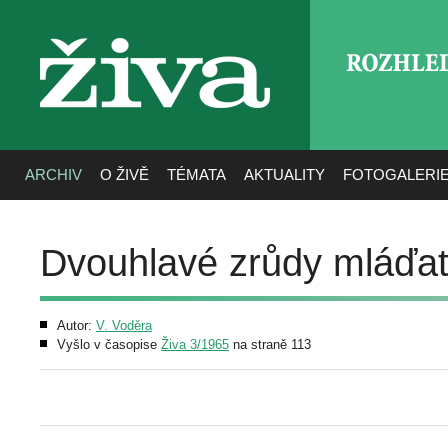
ROZHLE
živa
ARCHIV
O ŽIVĚ
TÉMATA
AKTUALITY
FOTOGALERI
Dvouhlavé zrůdy mláďat
Autor:
V. Voděra
Vyšlo v časopise
Živa 3/1965
na straně 113