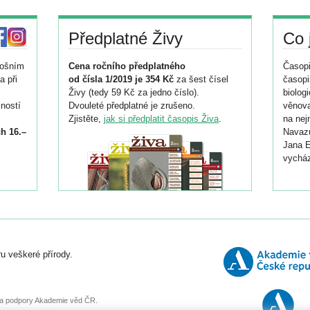
Předplatné Živy
Co 
tošním
Cena ročního předplatného
Časopi
a při
od čísla 1/2019 je 354 Kč
za šest čísel
časopi
Živy (tedy 59 Kč za jedno číslo).
biolog
ností
Dvouleté předplatné je zrušeno.
věnova
Zjistěte,
jak si předplatit časopis Živa
.
na nej
h 16.–
Navazu
Jana E
vycház
i
026/
ní
u veškeré přírody.
o
, za podpory Akademie věd ČR.