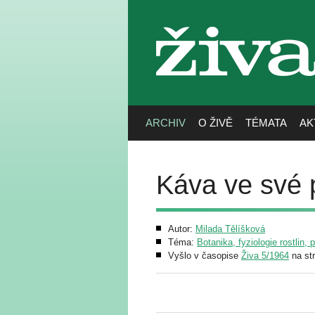
živa
ARCHIV
O ŽIVĚ
TÉMATA
AK
Káva ve své p
Autor:
Milada Tělíšková
Téma:
Botanika, fyziologie rostlin, 
Vyšlo v časopise
Živa 5/1964
na st