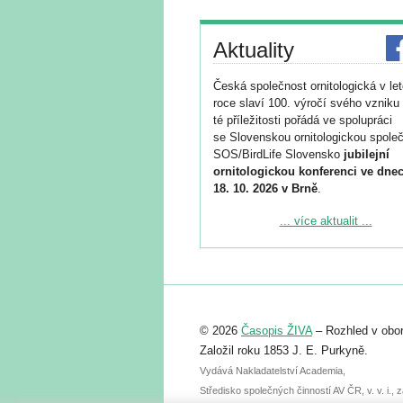
Aktuality
Česká společnost ornitologická v le
roce slaví 100. výročí svého vzniku 
té příležitosti pořádá ve spolupráci
se Slovenskou ornitologickou společ
SOS/BirdLife Slovensko
jubilejní
ornitologickou konferenci ve dnec
18. 10. 2026 v Brně
.
Podrobnější informace ke konferenc
... více aktualit ...
naleznete zde:
https://www.birdlife.cz/konference-2
Registrovat se můžete do 6. září.
Upozorňujeme, že termín pro odeslá
© 2026
Časopis ŽIVA
– Rozhled v obor
abstraktu přihlášené přednášky neb
posteru je už 30. června.
Založil roku 1853 J. E. Purkyně.
Vydává Nakladatelství Academia,
Středisko společných činností AV ČR, v. v. i.