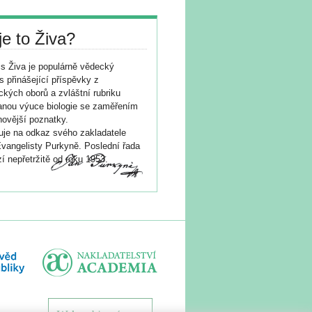
je to Živa?
s Živa je populárně vědecký
s přinášející příspěvky z
ických oborů a zvláštní rubriku
nou výuce biologie se zaměřením
novější poznatky.
je na odkaz svého zakladatele
vangelisty Purkyně. Poslední řada
í nepřetržitě od roku 1953.