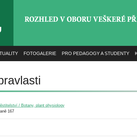
ROZHLED V OBORU VEŠ
TUALITY
FOTOGALERIE
PRO PEDAGOGY A STUDENTY
ravlasti
pěstitelství / Botany, plant physiology
raně 167