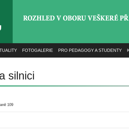
ROZHLED V OBORU VEŠ
TUALITY
FOTOGALERIE
PRO PEDAGOGY A STUDENTY
 silnici
raně 109