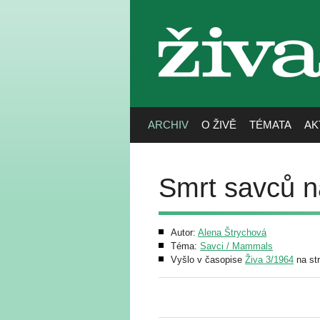
živa
ARCHIV
O ŽIVĚ
TÉMATA
AK
Smrt savců na
Autor:
Alena Štrychová
Téma:
Savci / Mammals
Vyšlo v časopise
Živa 3/1964
na st