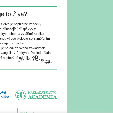
je to Živa?
s Živa je populárně vědecký
s přinášející příspěvky z
ických oborů a zvláštní rubriku
nou výuce biologie se zaměřením
novější poznatky.
je na odkaz svého zakladatele
vangelisty Purkyně. Poslední řada
í nepřetržitě od roku 1953.