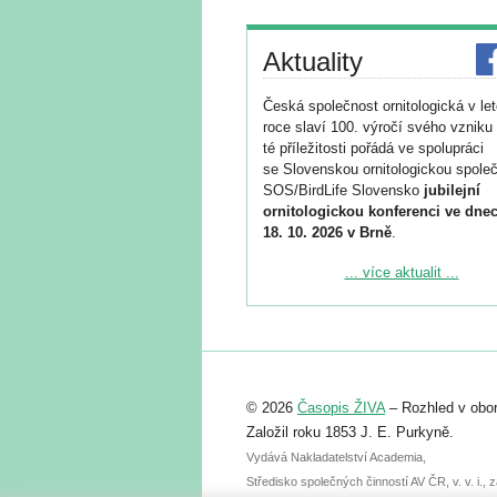
Aktuality
Česká společnost ornitologická v le
roce slaví 100. výročí svého vzniku 
té příležitosti pořádá ve spolupráci
se Slovenskou ornitologickou společ
SOS/BirdLife Slovensko
jubilejní
ornitologickou konferenci ve dnec
18. 10. 2026 v Brně
.
Podrobnější informace ke konferenc
... více aktualit ...
naleznete zde:
https://www.birdlife.cz/konference-2
Registrovat se můžete do 6. září.
Upozorňujeme, že termín pro odeslá
© 2026
Časopis ŽIVA
– Rozhled v obor
abstraktu přihlášené přednášky neb
posteru je už 30. června.
Založil roku 1853 J. E. Purkyně.
Vydává Nakladatelství Academia,
Středisko společných činností AV ČR, v. v. i.