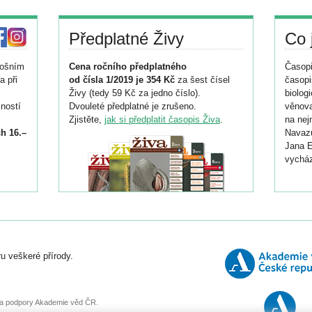
Předplatné Živy
Co 
tošním
Cena ročního předplatného
Časopi
a při
od čísla 1/2019 je 354 Kč
za šest čísel
časopi
Živy (tedy 59 Kč za jedno číslo).
biolog
ností
Dvouleté předplatné je zrušeno.
věnova
Zjistěte,
jak si předplatit časopis Živa
.
na nej
h 16.–
Navazu
Jana E
vycház
i
026/
ní
u veškeré přírody.
o
, za podpory Akademie věd ČR.