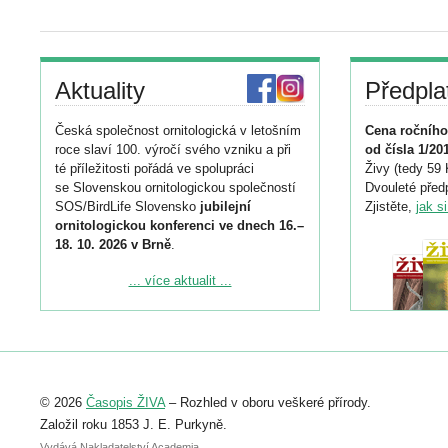
Aktuality
Předpla
Česká společnost ornitologická v letošním
Cena ročního
roce slaví 100. výročí svého vzniku a při
od čísla 1/20
té příležitosti pořádá ve spolupráci
Živy (tedy 59 
se Slovenskou ornitologickou společností
Dvouleté předp
SOS/BirdLife Slovensko
jubilejní
Zjistěte,
jak s
ornitologickou konferenci ve dnech 16.–
18. 10. 2026 v Brně
.
Podrobnější informace ke konferenci
... více aktualit ...
naleznete zde:
https://www.birdlife.cz/konference-2026/
Registrovat se můžete do 6. září.
Upozorňujeme, že termín pro odeslání
© 2026
Časopis ŽIVA
– Rozhled v oboru veškeré přírody.
abstraktu přihlášené přednášky nebo
posteru je už 30. června.
Založil roku 1853 J. E. Purkyně.
Vydává Nakladatelství Academia,