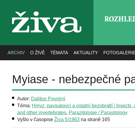
ROZHLE
živa
ARCHIV
O ŽIVĚ
TÉMATA
AKTUALITY
FOTOGALERI
Myiase - nebezpečné par
Autor:
Dalibor Povolný
Téma:
Hmyz, pavoukovci a ostatní bezobratlí / Insects,
and other invertebrates
,
Parazitologie / Parasitology
Vyšlo v časopise
Živa 5/1963
na straně 165