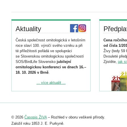
Aktuality
Předpla
Česká společnost ornitologická v letošním
Cena ročního
roce slaví 100. výročí svého vzniku a při
od čísla 1/20
té příležitosti pořádá ve spolupráci
Živy (tedy 59 
se Slovenskou ornitologickou společností
Dvouleté předp
SOS/BirdLife Slovensko
jubilejní
Zjistěte,
jak s
ornitologickou konferenci ve dnech 16.–
18. 10. 2026 v Brně
.
Podrobnější informace ke konferenci
... více aktualit ...
naleznete zde:
https://www.birdlife.cz/konference-2026/
Registrovat se můžete do 6. září.
Upozorňujeme, že termín pro odeslání
© 2026
Časopis ŽIVA
– Rozhled v oboru veškeré přírody.
abstraktu přihlášené přednášky nebo
posteru je už 30. června.
Založil roku 1853 J. E. Purkyně.