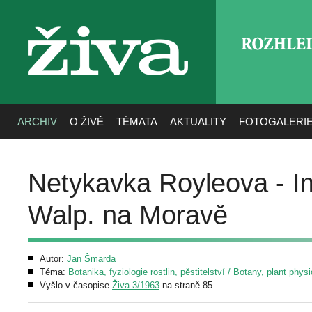
ROZHLE
živa
ARCHIV
O ŽIVĚ
TÉMATA
AKTUALITY
FOTOGALERI
Netykavka Royleova - Im
Walp. na Moravě
Autor:
Jan Šmarda
Téma:
Botanika, fyziologie rostlin, pěstitelství / Botany, plant phys
Vyšlo v časopise
Živa 3/1963
na straně 85