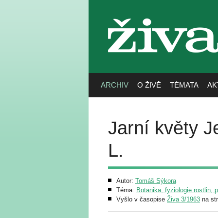
živa
ARCHIV
O ŽIVĚ
TÉMATA
AK
Jarní květy 
L.
Autor:
Tomáš Sýkora
Téma:
Botanika, fyziologie rostlin, 
Vyšlo v časopise
Živa 3/1963
na st