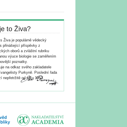
je to Živa?
s Živa je populárně vědecký
s přinášející příspěvky z
ických oborů a zvláštní rubriku
nou výuce biologie se zaměřením
novější poznatky.
je na odkaz svého zakladatele
vangelisty Purkyně. Poslední řada
í nepřetržitě od roku 1953.