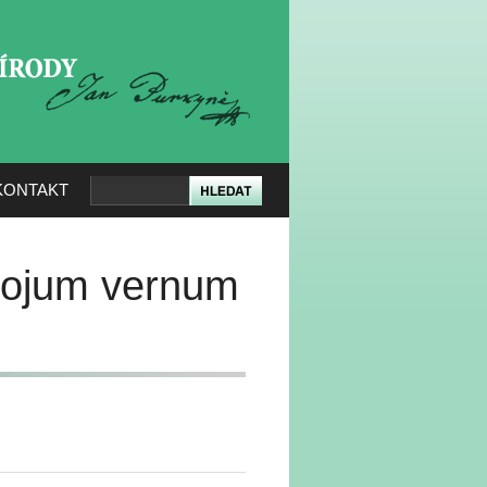
KERÉ PŘÍRODY
KONTAKT
ucojum vernum