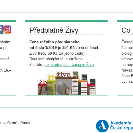
Předplatné Živy
Co 
tošním
Cena ročního předplatného
Časopi
a při
od čísla 1/2019 je 354 Kč
za šest čísel
časopi
Živy (tedy 59 Kč za jedno číslo).
biolog
ností
Dvouleté předplatné je zrušeno.
věnova
Zjistěte,
jak si předplatit časopis Živa
.
na nej
h 16.–
Navazu
Jana E
vycház
i
026/
ní
u veškeré přírody.
o