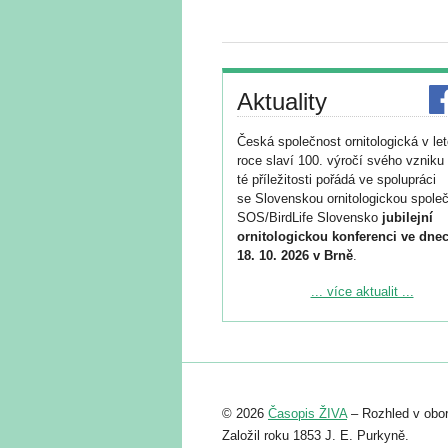
Aktuality
Česká společnost ornitologická v le
roce slaví 100. výročí svého vzniku 
té příležitosti pořádá ve spolupráci
se Slovenskou ornitologickou společ
SOS/BirdLife Slovensko
jubilejní
ornitologickou konferenci ve dnec
18. 10. 2026 v Brně
.
Podrobnější informace ke konferenc
... více aktualit ...
naleznete zde:
https://www.birdlife.cz/konference-2
Registrovat se můžete do 6. září.
Upozorňujeme, že termín pro odeslá
© 2026
Časopis ŽIVA
– Rozhled v obor
abstraktu přihlášené přednášky neb
posteru je už 30. června.
Založil roku 1853 J. E. Purkyně.