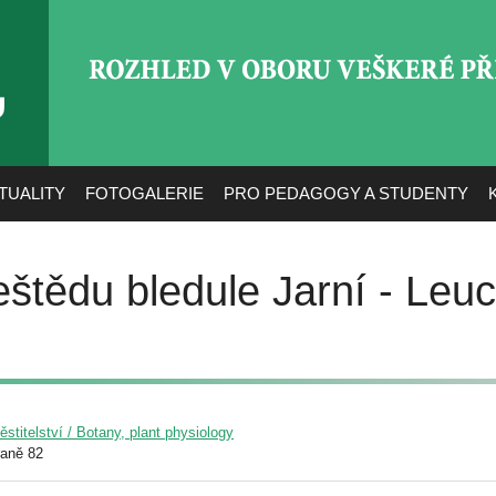
ROZHLED V OBORU VEŠ
TUALITY
FOTOGALERIE
PRO PEDAGOGY A STUDENTY
Ještědu bledule Jarní - Le
pěstitelství / Botany, plant physiology
raně 82