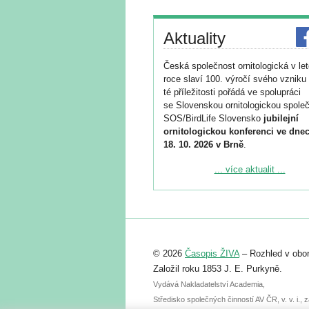
Aktuality
Česká společnost ornitologická v le
roce slaví 100. výročí svého vzniku 
té příležitosti pořádá ve spolupráci
se Slovenskou ornitologickou společ
SOS/BirdLife Slovensko
jubilejní
ornitologickou konferenci ve dnec
18. 10. 2026 v Brně
.
Podrobnější informace ke konferenc
... více aktualit ...
naleznete zde:
https://www.birdlife.cz/konference-2
Registrovat se můžete do 6. září.
Upozorňujeme, že termín pro odeslá
© 2026
Časopis ŽIVA
– Rozhled v obor
abstraktu přihlášené přednášky neb
posteru je už 30. června.
Založil roku 1853 J. E. Purkyně.
Vydává Nakladatelství Academia,
Středisko společných činností AV ČR, v. v. i.