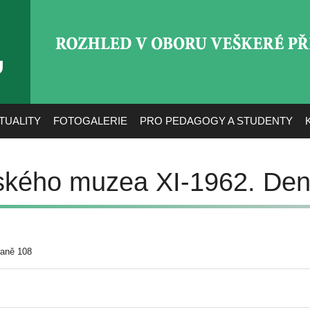
ROZHLED V OBORU VEŠ
TUALITY
FOTOGALERIE
PRO PEDAGOGY A STUDENTY
ského muzea XI-1962. Den
raně 108