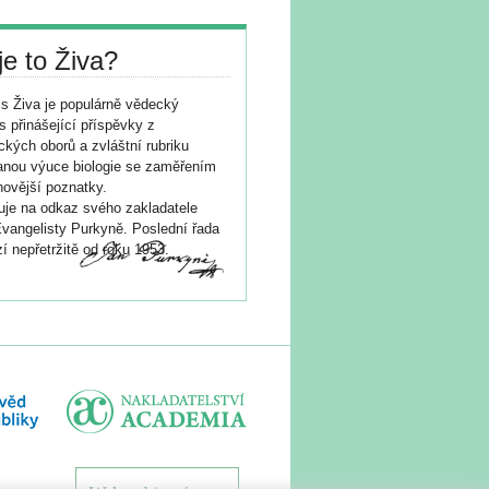
je to Živa?
s Živa je populárně vědecký
s přinášející příspěvky z
ických oborů a zvláštní rubriku
nou výuce biologie se zaměřením
novější poznatky.
je na odkaz svého zakladatele
vangelisty Purkyně. Poslední řada
í nepřetržitě od roku 1953.