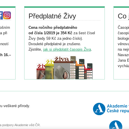
Předplatné Živy
Co 
tošním
Cena ročního předplatného
Časopi
a při
od čísla 1/2019 je 354 Kč
za šest čísel
časopi
Živy (tedy 59 Kč za jedno číslo).
biolog
ností
Dvouleté předplatné je zrušeno.
věnova
Zjistěte,
jak si předplatit časopis Živa
.
na nej
h 16.–
Navazu
Jana E
vycház
i
026/
ní
u veškeré přírody.
o
, za podpory Akademie věd ČR.