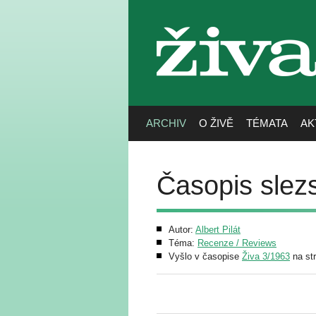
živa
ARCHIV
O ŽIVĚ
TÉMATA
AK
Časopis slez
Autor:
Albert Pilát
Téma:
Recenze / Reviews
Vyšlo v časopise
Živa 3/1963
na st