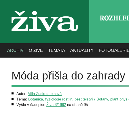
ROZHLE
živa
ARCHIV
O ŽIVĚ
TÉMATA
AKTUALITY
FOTOGALERI
Móda přišla do zahrady
Autor:
Míla Zuckersteinová
Téma:
Botanika, fyziologie rostlin, pěstitelství / Botany, plant phys
Vyšlo v časopise
Živa 3/1962
na straně 95