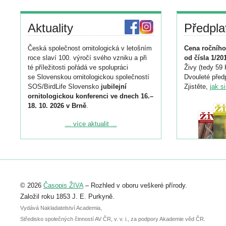
Aktuality
Předpla
Česká společnost ornitologická v letošním
Cena ročního
roce slaví 100. výročí svého vzniku a při
od čísla 1/20
té příležitosti pořádá ve spolupráci
Živy (tedy 59 
se Slovenskou ornitologickou společností
Dvouleté předp
SOS/BirdLife Slovensko
jubilejní
Zjistěte,
jak s
ornitologickou konferenci ve dnech 16.–
18. 10. 2026 v Brně
.
Podrobnější informace ke konferenci
... více aktualit ...
naleznete zde:
https://www.birdlife.cz/konference-2026/
Registrovat se můžete do 6. září.
Upozorňujeme, že termín pro odeslání
© 2026
Časopis ŽIVA
– Rozhled v oboru veškeré přírody.
abstraktu přihlášené přednášky nebo
posteru je už 30. června.
Založil roku 1853 J. E. Purkyně.
Vydává Nakladatelství Academia,
Středisko společných činností AV ČR, v. v. i., za podpory Akademie věd ČR.