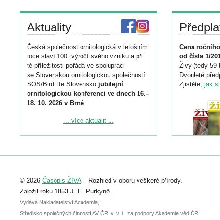
Aktuality
Předpla
Česká společnost ornitologická v letošním
Cena ročního
roce slaví 100. výročí svého vzniku a při
od čísla 1/20
té příležitosti pořádá ve spolupráci
Živy (tedy 59 
se Slovenskou ornitologickou společností
Dvouleté předp
SOS/BirdLife Slovensko
jubilejní
Zjistěte,
jak s
ornitologickou konferenci ve dnech 16.–
18. 10. 2026 v Brně
.
Podrobnější informace ke konferenci
... více aktualit ...
naleznete zde:
https://www.birdlife.cz/konference-2026/
Registrovat se můžete do 6. září.
Upozorňujeme, že termín pro odeslání
© 2026
Časopis ŽIVA
– Rozhled v oboru veškeré přírody.
abstraktu přihlášené přednášky nebo
posteru je už 30. června.
Založil roku 1853 J. E. Purkyně.
Vydává Nakladatelství Academia,
Středisko společných činností AV ČR, v. v. i., za podpory Akademie věd ČR.