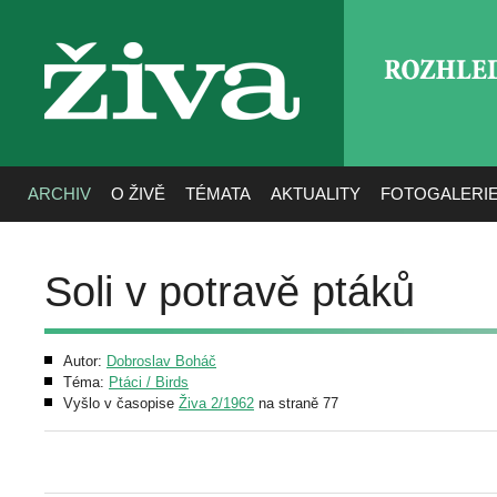
ROZHLE
živa
ARCHIV
O ŽIVĚ
TÉMATA
AKTUALITY
FOTOGALERI
Soli v potravě ptáků
Autor:
Dobroslav Boháč
Téma:
Ptáci / Birds
Vyšlo v časopise
Živa 2/1962
na straně 77