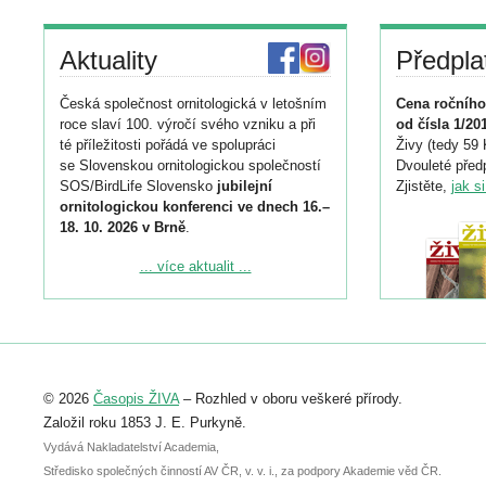
Aktuality
Předpla
Česká společnost ornitologická v letošním
Cena ročního
roce slaví 100. výročí svého vzniku a při
od čísla 1/20
té příležitosti pořádá ve spolupráci
Živy (tedy 59 
se Slovenskou ornitologickou společností
Dvouleté předp
SOS/BirdLife Slovensko
jubilejní
Zjistěte,
jak s
ornitologickou konferenci ve dnech 16.–
18. 10. 2026 v Brně
.
Podrobnější informace ke konferenci
... více aktualit ...
naleznete zde:
https://www.birdlife.cz/konference-2026/
Registrovat se můžete do 6. září.
Upozorňujeme, že termín pro odeslání
© 2026
Časopis ŽIVA
– Rozhled v oboru veškeré přírody.
abstraktu přihlášené přednášky nebo
posteru je už 30. června.
Založil roku 1853 J. E. Purkyně.
Vydává Nakladatelství Academia,
Středisko společných činností AV ČR, v. v. i., za podpory Akademie věd ČR.