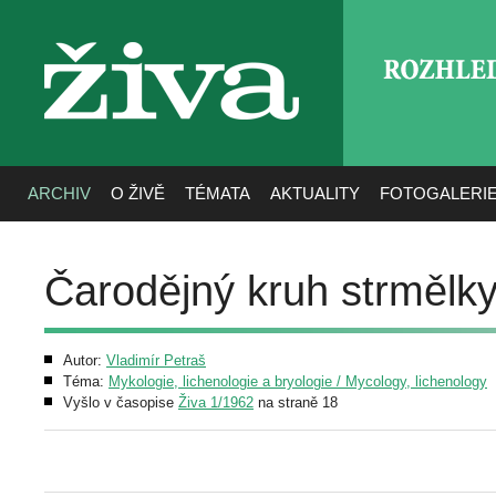
ROZHLE
živa
ARCHIV
O ŽIVĚ
TÉMATA
AKTUALITY
FOTOGALERI
Čarodějný kruh strmělky
Autor:
Vladimír Petraš
Téma:
Mykologie, lichenologie a bryologie / Mycology, lichenology
Vyšlo v časopise
Živa 1/1962
na straně 18