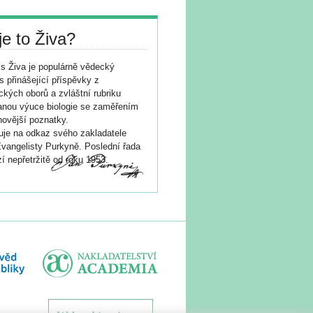
je to Živa?
s Živa je populárně vědecký
s přinášející příspěvky z
ických oborů a zvláštní rubriku
nou výuce biologie se zaměřením
novější poznatky.
je na odkaz svého zakladatele
vangelisty Purkyně. Poslední řada
í nepřetržitě od roku 1953.