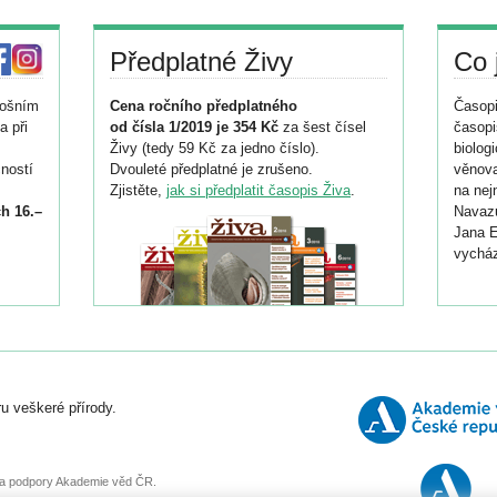
Předplatné Živy
Co 
tošním
Cena ročního předplatného
Časopi
a při
od čísla 1/2019 je 354 Kč
za šest čísel
časopi
Živy (tedy 59 Kč za jedno číslo).
biolog
ností
Dvouleté předplatné je zrušeno.
věnova
Zjistěte,
jak si předplatit časopis Živa
.
na nej
h 16.–
Navazu
Jana E
vycház
i
026/
ní
u veškeré přírody.
o
, za podpory Akademie věd ČR.