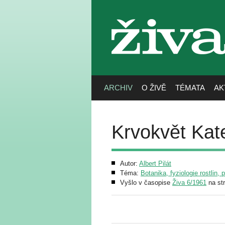
živa
ARCHIV
O ŽIVĚ
TÉMATA
AK
Krvokvět Kat
Autor:
Albert Pilát
Téma:
Botanika, fyziologie rostlin, 
Vyšlo v časopise
Živa 6/1961
na st