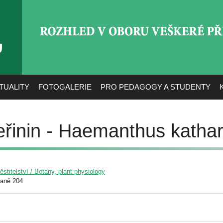
ROZHLED V OBORU VEŠ
TUALITY
FOTOGALERIE
PRO PEDAGOGY A STUDENTY
eřinin - Haemanthus kathar
pěstitelství / Botany, plant physiology
raně 204