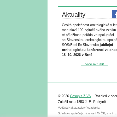
Aktuality
Česká společnost ornitologická v le
roce slaví 100. výročí svého vzniku 
té příležitosti pořádá ve spolupráci
se Slovenskou ornitologickou společ
SOS/BirdLife Slovensko
jubilejní
ornitologickou konferenci ve dnec
18. 10. 2026 v Brně
.
Podrobnější informace ke konferenc
... více aktualit ...
naleznete zde:
https://www.birdlife.cz/konference-2
Registrovat se můžete do 6. září.
Upozorňujeme, že termín pro odeslá
© 2026
Časopis ŽIVA
– Rozhled v obor
abstraktu přihlášené přednášky neb
posteru je už 30. června.
Založil roku 1853 J. E. Purkyně.
Vydává Nakladatelství Academia,
Středisko společných činností AV ČR, v. v. i.