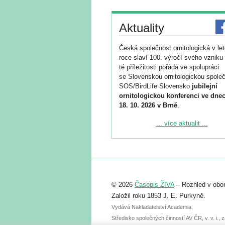
Aktuality
Česká společnost ornitologická v le
roce slaví 100. výročí svého vzniku 
té příležitosti pořádá ve spolupráci
se Slovenskou ornitologickou společ
SOS/BirdLife Slovensko
jubilejní
ornitologickou konferenci ve dnec
18. 10. 2026 v Brně
.
Podrobnější informace ke konferenc
... více aktualit ...
naleznete zde:
https://www.birdlife.cz/konference-2
Registrovat se můžete do 6. září.
Upozorňujeme, že termín pro odeslá
© 2026
Časopis ŽIVA
– Rozhled v obor
abstraktu přihlášené přednášky neb
posteru je už 30. června.
Založil roku 1853 J. E. Purkyně.
Vydává Nakladatelství Academia,
Středisko společných činností AV ČR, v. v. i.