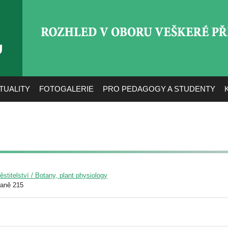
ROZHLED V OBORU VEŠ
TUALITY
FOTOGALERIE
PRO PEDAGOGY A STUDENTY
pěstitelství / Botany, plant physiology
raně 215