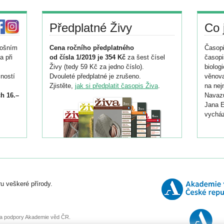
Předplatné Živy
Co 
tošním
Cena ročního předplatného
Časopi
a při
od čísla 1/2019 je 354 Kč
za šest čísel
časopi
Živy (tedy 59 Kč za jedno číslo).
biolog
ností
Dvouleté předplatné je zrušeno.
věnova
Zjistěte,
jak si předplatit časopis Živa
.
na nej
h 16.–
Navazu
Jana E
vycház
i
026/
ní
u veškeré přírody.
o
, za podpory Akademie věd ČR.