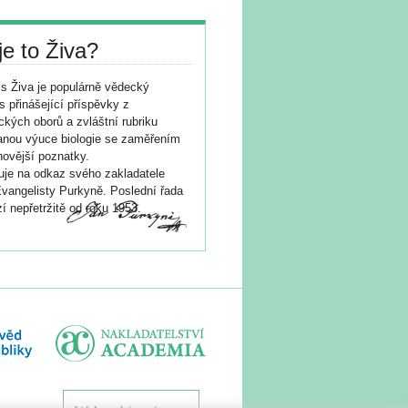
je to Živa?
s Živa je populárně vědecký
s přinášející příspěvky z
ických oborů a zvláštní rubriku
nou výuce biologie se zaměřením
novější poznatky.
je na odkaz svého zakladatele
vangelisty Purkyně. Poslední řada
í nepřetržitě od roku 1953.