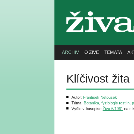
živa
ARCHIV
O ŽIVĚ
TÉMATA
AK
Klíčivost žita
Autor:
František Netoušek
Téma:
Botanika, fyziologie rostlin, 
Vyšlo v časopise
Živa 6/1961
na st