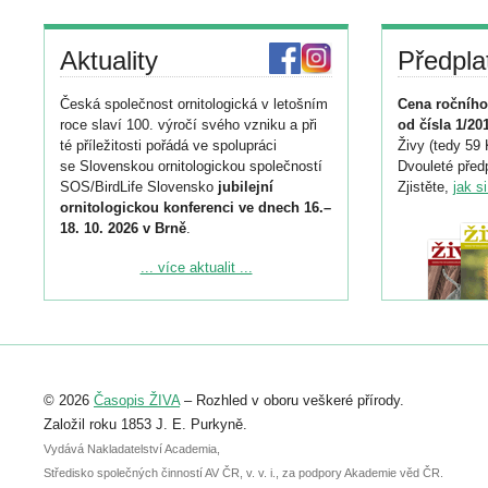
Aktuality
Předpla
Česká společnost ornitologická v letošním
Cena ročního
roce slaví 100. výročí svého vzniku a při
od čísla 1/20
té příležitosti pořádá ve spolupráci
Živy (tedy 59 
se Slovenskou ornitologickou společností
Dvouleté předp
SOS/BirdLife Slovensko
jubilejní
Zjistěte,
jak s
ornitologickou konferenci ve dnech 16.–
18. 10. 2026 v Brně
.
Podrobnější informace ke konferenci
... více aktualit ...
naleznete zde:
https://www.birdlife.cz/konference-2026/
Registrovat se můžete do 6. září.
Upozorňujeme, že termín pro odeslání
© 2026
Časopis ŽIVA
– Rozhled v oboru veškeré přírody.
abstraktu přihlášené přednášky nebo
posteru je už 30. června.
Založil roku 1853 J. E. Purkyně.
Vydává Nakladatelství Academia,
Středisko společných činností AV ČR, v. v. i., za podpory Akademie věd ČR.