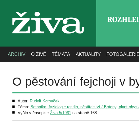
ROZHLE
živa
ARCHIV
O ŽIVĚ
TÉMATA
AKTUALITY
FOTOGALERI
O pěstování fejchoji v b
Autor:
Rudolf Kotouček
Téma:
Botanika, fyziologie rostlin, pěstitelství / Botany, plant phys
Vyšlo v časopise
Živa 5/1961
na straně 168