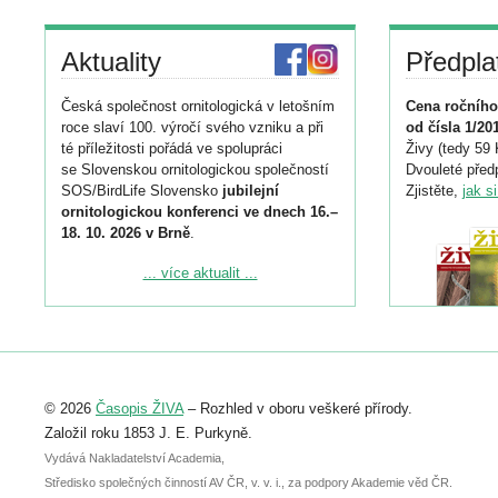
Aktuality
Předpla
Česká společnost ornitologická v letošním
Cena ročního
roce slaví 100. výročí svého vzniku a při
od čísla 1/20
té příležitosti pořádá ve spolupráci
Živy (tedy 59 
se Slovenskou ornitologickou společností
Dvouleté předp
SOS/BirdLife Slovensko
jubilejní
Zjistěte,
jak s
ornitologickou konferenci ve dnech 16.–
18. 10. 2026 v Brně
.
Podrobnější informace ke konferenci
... více aktualit ...
naleznete zde:
https://www.birdlife.cz/konference-2026/
Registrovat se můžete do 6. září.
Upozorňujeme, že termín pro odeslání
© 2026
Časopis ŽIVA
– Rozhled v oboru veškeré přírody.
abstraktu přihlášené přednášky nebo
posteru je už 30. června.
Založil roku 1853 J. E. Purkyně.
Vydává Nakladatelství Academia,
Středisko společných činností AV ČR, v. v. i., za podpory Akademie věd ČR.