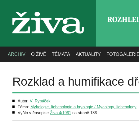
ROZHLE
živa
ARCHIV
O ŽIVĚ
TÉMATA
AKTUALITY
FOTOGALERI
Rozklad a humifikace d
Autor:
V. Rypáček
Téma:
Mykologie, lichenologie a bryologie / Mycology, lichenology
Vyšlo v časopise
Živa 4/1961
na straně 136