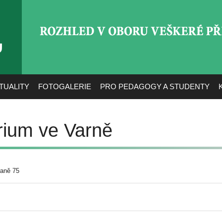
ROZHLED V OBORU VEŠ
TUALITY
FOTOGALERIE
PRO PEDAGOGY A STUDENTY
rium ve Varně
raně 75