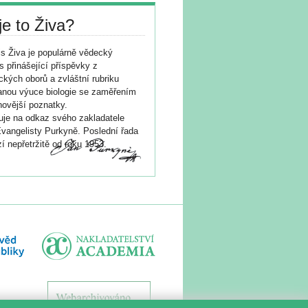
je to Živa?
s Živa je populárně vědecký
s přinášející příspěvky z
ických oborů a zvláštní rubriku
nou výuce biologie se zaměřením
novější poznatky.
je na odkaz svého zakladatele
vangelisty Purkyně. Poslední řada
í nepřetržitě od roku 1953.