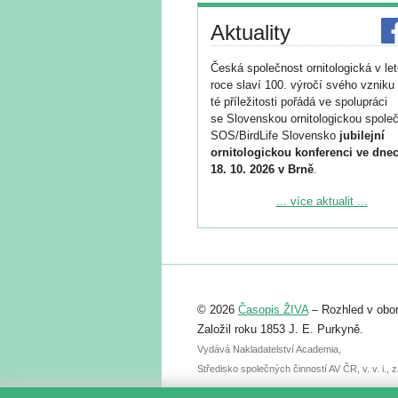
Aktuality
Česká společnost ornitologická v le
roce slaví 100. výročí svého vzniku 
té příležitosti pořádá ve spolupráci
se Slovenskou ornitologickou společ
SOS/BirdLife Slovensko
jubilejní
ornitologickou konferenci ve dnec
18. 10. 2026 v Brně
.
Podrobnější informace ke konferenc
... více aktualit ...
naleznete zde:
https://www.birdlife.cz/konference-2
Registrovat se můžete do 6. září.
Upozorňujeme, že termín pro odeslá
© 2026
Časopis ŽIVA
– Rozhled v obor
abstraktu přihlášené přednášky neb
posteru je už 30. června.
Založil roku 1853 J. E. Purkyně.
Vydává Nakladatelství Academia,
Středisko společných činností AV ČR, v. v. i.