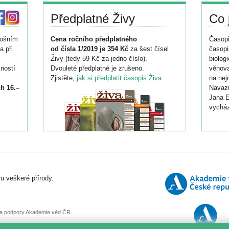
Předplatné Živy
Co 
tošním
Cena ročního předplatného
Časopi
a při
od čísla 1/2019 je 354 Kč
za šest čísel
časopi
Živy (tedy 59 Kč za jedno číslo).
biolog
ností
Dvouleté předplatné je zrušeno.
věnova
Zjistěte,
jak si předplatit časopis Živa
.
na nej
h 16.–
Navazu
Jana E
vycház
i
026/
ní
u veškeré přírody.
o
, za podpory Akademie věd ČR.