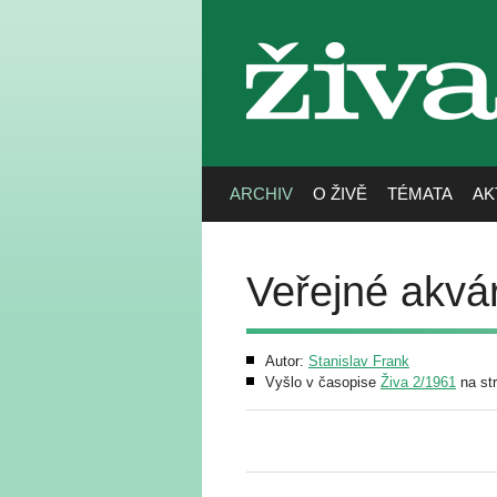
živa
ARCHIV
O ŽIVĚ
TÉMATA
AK
Veřejné akvá
Autor:
Stanislav Frank
Vyšlo v časopise
Živa 2/1961
na st