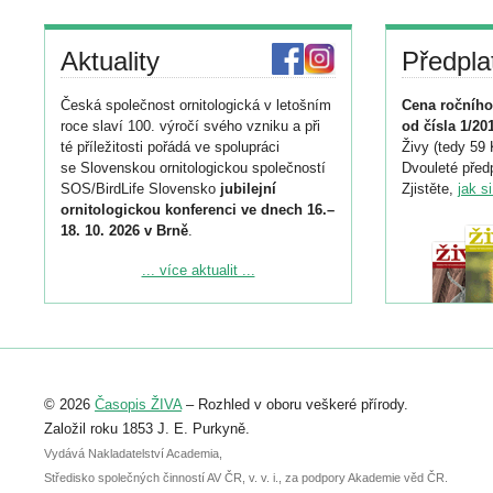
Aktuality
Předpla
Česká společnost ornitologická v letošním
Cena ročního
roce slaví 100. výročí svého vzniku a při
od čísla 1/20
té příležitosti pořádá ve spolupráci
Živy (tedy 59 
se Slovenskou ornitologickou společností
Dvouleté předp
SOS/BirdLife Slovensko
jubilejní
Zjistěte,
jak s
ornitologickou konferenci ve dnech 16.–
18. 10. 2026 v Brně
.
Podrobnější informace ke konferenci
... více aktualit ...
naleznete zde:
https://www.birdlife.cz/konference-2026/
Registrovat se můžete do 6. září.
Upozorňujeme, že termín pro odeslání
© 2026
Časopis ŽIVA
– Rozhled v oboru veškeré přírody.
abstraktu přihlášené přednášky nebo
posteru je už 30. června.
Založil roku 1853 J. E. Purkyně.
Vydává Nakladatelství Academia,
Středisko společných činností AV ČR, v. v. i., za podpory Akademie věd ČR.