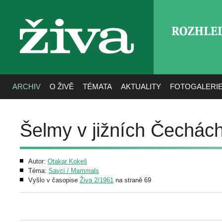
ROZHLE
živa
ARCHIV
O ŽIVĚ
TÉMATA
AKTUALITY
FOTOGALERI
Šelmy v jižních Čechách
Autor:
Otakar Kokeš
Téma:
Savci / Mammals
Vyšlo v časopise
Živa 2/1961
na straně 69