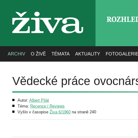
ROZHLE
živa
ARCHIV
O ŽIVĚ
TÉMATA
AKTUALITY
FOTOGALERI
Vědecké práce ovocnár
Autor:
Albert Pilát
Téma:
Recenze / Reviews
Vyšlo v časopise
Živa 6/1960
na straně 240