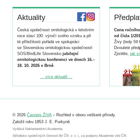
Aktuality
Předpla
Česká společnost ornitologická v letošním
Cena ročního
roce slaví 100. výročí svého vzniku a při
od čísla 1/20
té příležitosti pořádá ve spolupráci
Živy (tedy 59 
se Slovenskou ornitologickou společností
Dvouleté předp
SOS/BirdLife Slovensko
jubilejní
Zjistěte,
jak s
ornitologickou konferenci ve dnech 16.–
18. 10. 2026 v Brně
.
Podrobnější informace ke konferenci
... více aktualit ...
naleznete zde:
https://www.birdlife.cz/konference-2026/
Registrovat se můžete do 6. září.
Upozorňujeme, že termín pro odeslání
© 2026
Časopis ŽIVA
– Rozhled v oboru veškeré přírody.
abstraktu přihlášené přednášky nebo
posteru je už 30. června.
Založil roku 1853 J. E. Purkyně.
Vydává Nakladatelství Academia,
Středisko společných činností AV ČR, v. v. i., za podpory Akademie věd ČR.