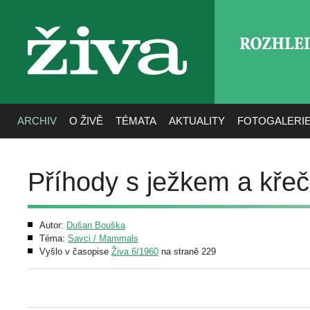
ROZHLE
živa
ARCHIV
O ŽIVĚ
TÉMATA
AKTUALITY
FOTOGALERI
Příhody s ježkem a kře
Autor:
Dušan Bouška
Téma:
Savci / Mammals
Vyšlo v časopise
Živa 6/1960
na straně 229