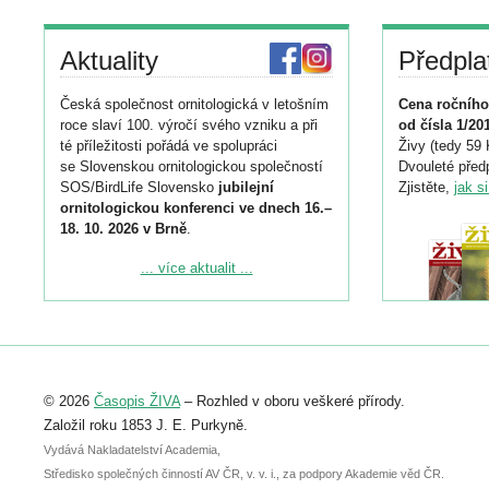
Aktuality
Předpla
Česká společnost ornitologická v letošním
Cena ročního
roce slaví 100. výročí svého vzniku a při
od čísla 1/20
té příležitosti pořádá ve spolupráci
Živy (tedy 59 
se Slovenskou ornitologickou společností
Dvouleté předp
SOS/BirdLife Slovensko
jubilejní
Zjistěte,
jak s
ornitologickou konferenci ve dnech 16.–
18. 10. 2026 v Brně
.
Podrobnější informace ke konferenci
... více aktualit ...
naleznete zde:
https://www.birdlife.cz/konference-2026/
Registrovat se můžete do 6. září.
Upozorňujeme, že termín pro odeslání
© 2026
Časopis ŽIVA
– Rozhled v oboru veškeré přírody.
abstraktu přihlášené přednášky nebo
posteru je už 30. června.
Založil roku 1853 J. E. Purkyně.
Vydává Nakladatelství Academia,
Středisko společných činností AV ČR, v. v. i., za podpory Akademie věd ČR.