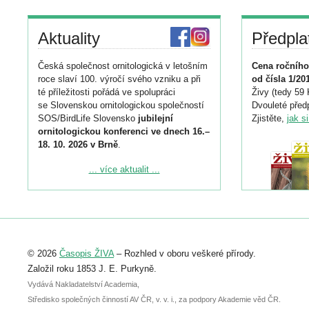
Aktuality
Předpla
Česká společnost ornitologická v letošním
Cena ročního
roce slaví 100. výročí svého vzniku a při
od čísla 1/20
té příležitosti pořádá ve spolupráci
Živy (tedy 59 
se Slovenskou ornitologickou společností
Dvouleté předp
SOS/BirdLife Slovensko
jubilejní
Zjistěte,
jak s
ornitologickou konferenci ve dnech 16.–
18. 10. 2026 v Brně
.
Podrobnější informace ke konferenci
... více aktualit ...
naleznete zde:
https://www.birdlife.cz/konference-2026/
Registrovat se můžete do 6. září.
Upozorňujeme, že termín pro odeslání
© 2026
Časopis ŽIVA
– Rozhled v oboru veškeré přírody.
abstraktu přihlášené přednášky nebo
posteru je už 30. června.
Založil roku 1853 J. E. Purkyně.
Vydává Nakladatelství Academia,
Středisko společných činností AV ČR, v. v. i., za podpory Akademie věd ČR.