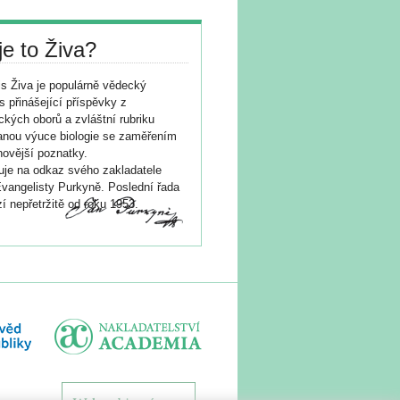
je to Živa?
s Živa je populárně vědecký
s přinášející příspěvky z
ických oborů a zvláštní rubriku
nou výuce biologie se zaměřením
novější poznatky.
je na odkaz svého zakladatele
vangelisty Purkyně. Poslední řada
í nepřetržitě od roku 1953.