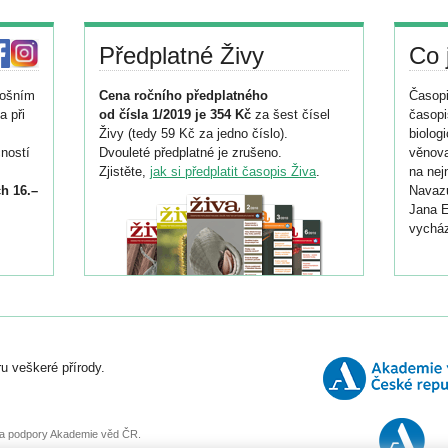
Předplatné Živy
Co 
tošním
Cena ročního předplatného
Časopi
a při
od čísla 1/2019 je 354 Kč
za šest čísel
časopi
Živy (tedy 59 Kč za jedno číslo).
biolog
ností
Dvouleté předplatné je zrušeno.
věnova
Zjistěte,
jak si předplatit časopis Živa
.
na nej
h 16.–
Navazu
Jana E
vycház
i
026/
ní
u veškeré přírody.
o
, za podpory Akademie věd ČR.