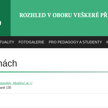
ROZHLED V OBORU VEŠ
TUALITY
FOTOGALERIE
PRO PEDAGOGY A STUDENTY
hách
eovědy, lékařství aj.) /
raně 135