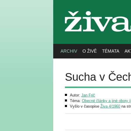
živa
ARCHIV
O ŽIVĚ
TÉMATA
AK
Sucha v Čec
Autor:
Jan Frič
Téma:
Obecné články a jiné obory (g
Vyšlo v časopise
Živa 4/1960
na st