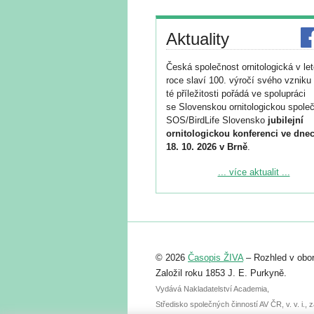
Aktuality
Česká společnost ornitologická v le
roce slaví 100. výročí svého vzniku 
té příležitosti pořádá ve spolupráci
se Slovenskou ornitologickou společ
SOS/BirdLife Slovensko
jubilejní
ornitologickou konferenci ve dnec
18. 10. 2026 v Brně
.
Podrobnější informace ke konferenc
... více aktualit ...
naleznete zde:
https://www.birdlife.cz/konference-2
Registrovat se můžete do 6. září.
Upozorňujeme, že termín pro odeslá
© 2026
Časopis ŽIVA
– Rozhled v obor
abstraktu přihlášené přednášky neb
posteru je už 30. června.
Založil roku 1853 J. E. Purkyně.
Vydává Nakladatelství Academia,
Středisko společných činností AV ČR, v. v. i.