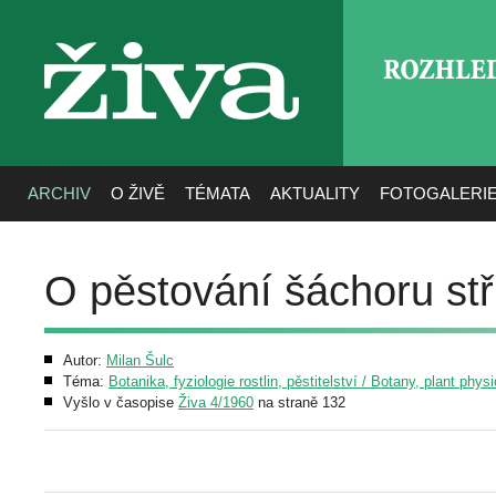
ROZHLE
živa
ARCHIV
O ŽIVĚ
TÉMATA
AKTUALITY
FOTOGALERI
O pěstování šáchoru stř
Autor:
Milan Šulc
Téma:
Botanika, fyziologie rostlin, pěstitelství / Botany, plant phys
Vyšlo v časopise
Živa 4/1960
na straně 132