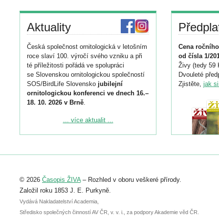
Aktuality
Předpla
Česká společnost ornitologická v letošním
Cena ročního
roce slaví 100. výročí svého vzniku a při
od čísla 1/20
té příležitosti pořádá ve spolupráci
Živy (tedy 59 
se Slovenskou ornitologickou společností
Dvouleté předp
SOS/BirdLife Slovensko
jubilejní
Zjistěte,
jak s
ornitologickou konferenci ve dnech 16.–
18. 10. 2026 v Brně
.
Podrobnější informace ke konferenci
... více aktualit ...
naleznete zde:
https://www.birdlife.cz/konference-2026/
Registrovat se můžete do 6. září.
Upozorňujeme, že termín pro odeslání
© 2026
Časopis ŽIVA
– Rozhled v oboru veškeré přírody.
abstraktu přihlášené přednášky nebo
posteru je už 30. června.
Založil roku 1853 J. E. Purkyně.
Vydává Nakladatelství Academia,
Středisko společných činností AV ČR, v. v. i., za podpory Akademie věd ČR.