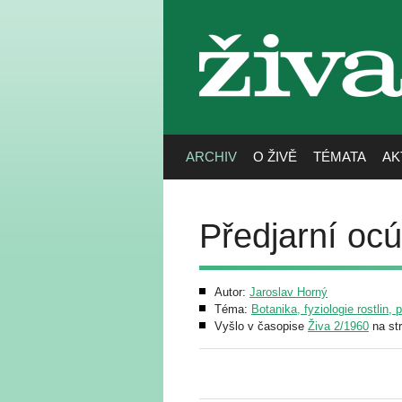
živa
ARCHIV
O ŽIVĚ
TÉMATA
AK
Předjarní oc
Autor:
Jaroslav Horný
Téma:
Botanika, fyziologie rostlin, 
Vyšlo v časopise
Živa 2/1960
na st