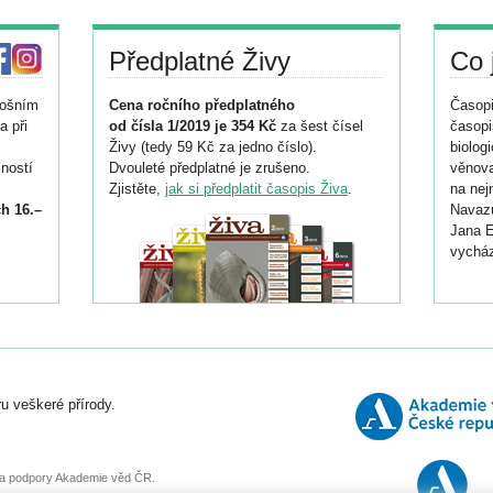
Předplatné Živy
Co 
tošním
Cena ročního předplatného
Časopi
a při
od čísla 1/2019 je 354 Kč
za šest čísel
časopi
Živy (tedy 59 Kč za jedno číslo).
biolog
ností
Dvouleté předplatné je zrušeno.
věnova
Zjistěte,
jak si předplatit časopis Živa
.
na nej
h 16.–
Navazu
Jana E
vycház
i
026/
ní
u veškeré přírody.
o
, za podpory Akademie věd ČR.