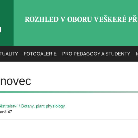
ROZHLED V OBORU VEŠ
TUALITY
FOTOGALERIE
PRO PEDAGOGY A STUDENTY
únovec
pěstitelství / Botany, plant physiology
raně 47