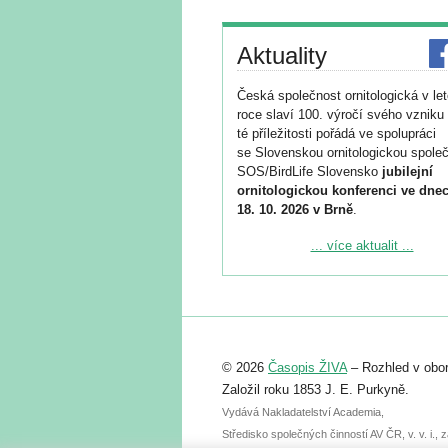
Aktuality
Česká společnost ornitologická v le
roce slaví 100. výročí svého vzniku 
té příležitosti pořádá ve spolupráci
se Slovenskou ornitologickou společ
SOS/BirdLife Slovensko
jubilejní
ornitologickou konferenci ve dnec
18. 10. 2026 v Brně
.
Podrobnější informace ke konferenc
... více aktualit ...
naleznete zde:
https://www.birdlife.cz/konference-2
Registrovat se můžete do 6. září.
Upozorňujeme, že termín pro odeslá
© 2026
Časopis ŽIVA
– Rozhled v obor
abstraktu přihlášené přednášky neb
posteru je už 30. června.
Založil roku 1853 J. E. Purkyně.
Vydává Nakladatelství Academia,
Středisko společných činností AV ČR, v. v. i.