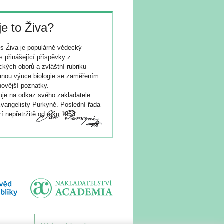
je to Živa?
s Živa je populárně vědecký
s přinášející příspěvky z
ických oborů a zvláštní rubriku
nou výuce biologie se zaměřením
novější poznatky.
je na odkaz svého zakladatele
vangelisty Purkyně. Poslední řada
í nepřetržitě od roku 1953.