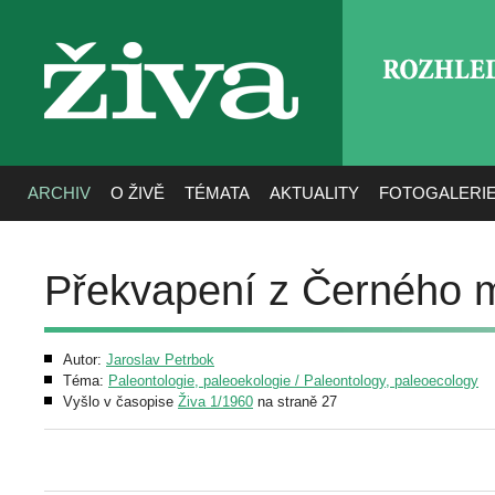
ROZHLE
živa
ARCHIV
O ŽIVĚ
TÉMATA
AKTUALITY
FOTOGALERI
Překvapení z Černého 
Autor:
Jaroslav Petrbok
Téma:
Paleontologie, paleoekologie / Paleontology, paleoecology
Vyšlo v časopise
Živa 1/1960
na straně 27