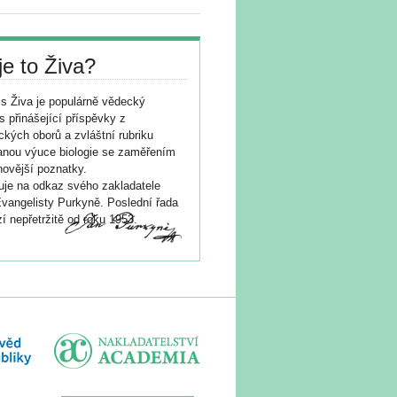
je to Živa?
s Živa je populárně vědecký
s přinášející příspěvky z
ických oborů a zvláštní rubriku
nou výuce biologie se zaměřením
novější poznatky.
je na odkaz svého zakladatele
vangelisty Purkyně. Poslední řada
í nepřetržitě od roku 1953.