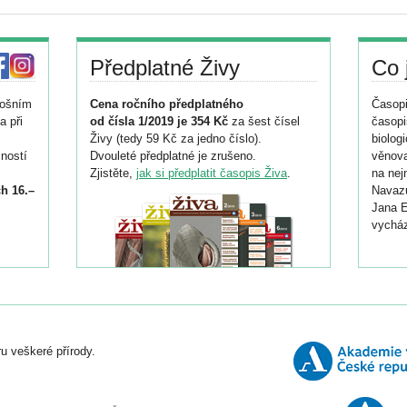
Předplatné Živy
Co 
tošním
Cena ročního předplatného
Časopi
a při
od čísla 1/2019 je 354 Kč
za šest čísel
časopi
Živy (tedy 59 Kč za jedno číslo).
biolog
ností
Dvouleté předplatné je zrušeno.
věnova
Zjistěte,
jak si předplatit časopis Živa
.
na nej
h 16.–
Navazu
Jana E
vycház
i
026/
ní
u veškeré přírody.
o