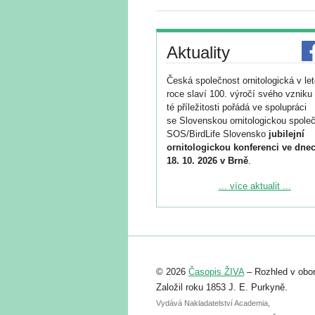
Aktuality
Česká společnost ornitologická v le
roce slaví 100. výročí svého vzniku 
té příležitosti pořádá ve spolupráci
se Slovenskou ornitologickou společ
SOS/BirdLife Slovensko
jubilejní
ornitologickou konferenci ve dnec
18. 10. 2026 v Brně
.
Podrobnější informace ke konferenc
... více aktualit ...
naleznete zde:
https://www.birdlife.cz/konference-2
Registrovat se můžete do 6. září.
Upozorňujeme, že termín pro odeslá
© 2026
Časopis ŽIVA
– Rozhled v obor
abstraktu přihlášené přednášky neb
posteru je už 30. června.
Založil roku 1853 J. E. Purkyně.
Vydává Nakladatelství Academia,