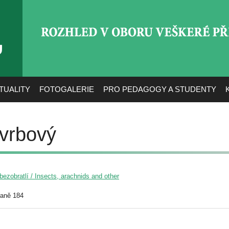
ROZHLED V OBORU VEŠ
TUALITY
FOTOGALERIE
PRO PEDAGOGY A STUDENTY
 vrbový
ezobratlí / Insects, arachnids and other
raně 184