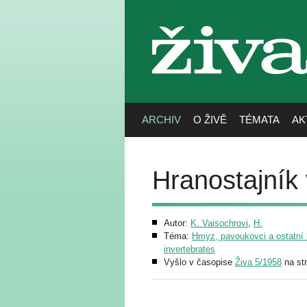
živa
ARCHIV
O ŽIVĚ
TÉMATA
AK
Hranostajník
Autor:
K. Vaisochrovi
,
H.
Téma:
Hmyz, pavoukovci a ostatní b
invertebrates
Vyšlo v časopise
Živa 5/1958
na st