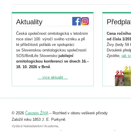
Aktuality
Předpla
Česká společnost ornitologická v letošním
Cena ročního
roce slaví 100. výročí svého vzniku a při
od čísla 1/20
té příležitosti pořádá ve spolupráci
Živy (tedy 59 
se Slovenskou ornitologickou společností
Dvouleté předp
SOS/BirdLife Slovensko
jubilejní
Zjistěte,
jak s
ornitologickou konferenci ve dnech 16.–
18. 10. 2026 v Brně
.
Podrobnější informace ke konferenci
... více aktualit ...
naleznete zde:
https://www.birdlife.cz/konference-2026/
Registrovat se můžete do 6. září.
Upozorňujeme, že termín pro odeslání
© 2026
Časopis ŽIVA
– Rozhled v oboru veškeré přírody.
abstraktu přihlášené přednášky nebo
posteru je už 30. června.
Založil roku 1853 J. E. Purkyně.
Vydává Nakladatelství Academia,