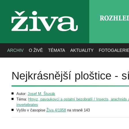
ROZHLE
živa
ARCHIV
O ŽIVĚ
TÉMATA
AKTUALITY
FOTOGALERI
Nejkrásnější ploštice - s
Autor:
Josef M. Štusák
Téma:
Hmyz, pavoukovci a ostatní bezobratlí / Insects, arachnids 
invertebrates
Vyšlo v časopise
Živa 4/1958
na straně 143