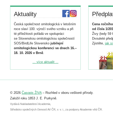
Aktuality
Předpla
Česká společnost ornitologická v letošním
Cena ročního
roce slaví 100. výročí svého vzniku a při
od čísla 1/20
té příležitosti pořádá ve spolupráci
Živy (tedy 59 
se Slovenskou ornitologickou společností
Dvouleté předp
SOS/BirdLife Slovensko
jubilejní
Zjistěte,
jak s
ornitologickou konferenci ve dnech 16.–
18. 10. 2026 v Brně
.
Podrobnější informace ke konferenci
... více aktualit ...
naleznete zde:
https://www.birdlife.cz/konference-2026/
Registrovat se můžete do 6. září.
Upozorňujeme, že termín pro odeslání
© 2026
Časopis ŽIVA
– Rozhled v oboru veškeré přírody.
abstraktu přihlášené přednášky nebo
posteru je už 30. června.
Založil roku 1853 J. E. Purkyně.
Vydává Nakladatelství Academia,
Středisko společných činností AV ČR, v. v. i., za podpory Akademie věd ČR.