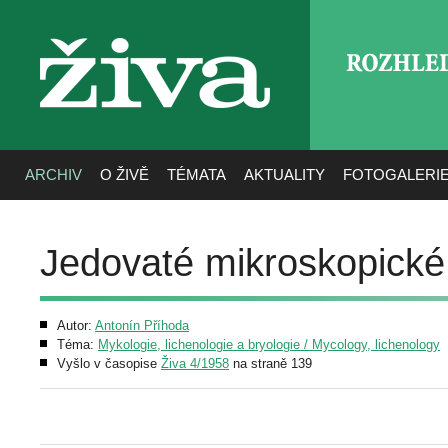
ROZHLE
živa
ARCHIV
O ŽIVĚ
TÉMATA
AKTUALITY
FOTOGALERI
Jedovaté mikroskopické
Autor:
Antonín Příhoda
Téma:
Mykologie, lichenologie a bryologie / Mycology, lichenology
Vyšlo v časopise
Živa 4/1958
na straně 139