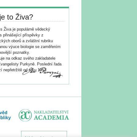
je to Živa?
s Živa je populárně vědecký
s přinášející příspěvky z
ických oborů a zvláštní rubriku
nou výuce biologie se zaměřením
novější poznatky.
je na odkaz svého zakladatele
vangelisty Purkyně. Poslední řada
í nepřetržitě od roku 1953.