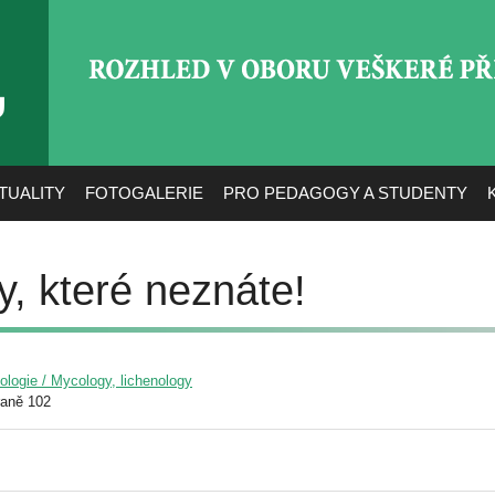
ROZHLED V OBORU VEŠ
TUALITY
FOTOGALERIE
PRO PEDAGOGY A STUDENTY
, které neznáte!
yologie / Mycology, lichenology
raně 102