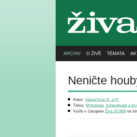
živa
ARCHIV
O ŽIVĚ
TÉMATA
AK
Neničte houby
Autor:
Vaisochrovi K. a H.
Téma:
Mykologie, lichenologie a br
Vyšlo v časopise
Živa 3/1958
na st