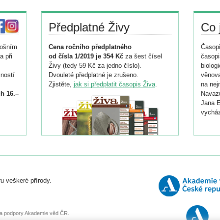
Předplatné Živy
Co 
tošním
Cena ročního předplatného
Časopi
a při
od čísla 1/2019 je 354 Kč
za šest čísel
časopi
Živy (tedy 59 Kč za jedno číslo).
biolog
ností
Dvouleté předplatné je zrušeno.
věnova
Zjistěte,
jak si předplatit časopis Živa
.
na nej
h 16.–
Navazu
Jana E
vycház
i
026/
ní
u veškeré přírody.
o
, za podpory Akademie věd ČR.