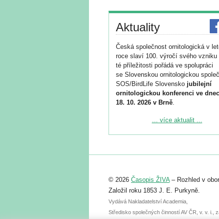
Aktuality
Česká společnost ornitologická v le
roce slaví 100. výročí svého vzniku 
té příležitosti pořádá ve spolupráci
se Slovenskou ornitologickou společ
SOS/BirdLife Slovensko
jubilejní
ornitologickou konferenci ve dnec
18. 10. 2026 v Brně
.
Podrobnější informace ke konferenc
... více aktualit ...
naleznete zde:
https://www.birdlife.cz/konference-2
Registrovat se můžete do 6. září.
Upozorňujeme, že termín pro odeslá
© 2026
Časopis ŽIVA
– Rozhled v obor
abstraktu přihlášené přednášky neb
posteru je už 30. června.
Založil roku 1853 J. E. Purkyně.
Vydává Nakladatelství Academia,
Středisko společných činností AV ČR, v. v. i.