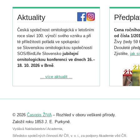
Aktuality
Předpla
Česká společnost ornitologická v letošním
Cena ročního
roce slaví 100. výročí svého vzniku a při
od čísla 1/20
té příležitosti pořádá ve spolupráci
Živy (tedy 59 
se Slovenskou ornitologickou společností
Dvouleté předp
SOS/BirdLife Slovensko
jubilejní
Zjistěte,
jak s
ornitologickou konferenci ve dnech 16.–
18. 10. 2026 v Brně
.
Podrobnější informace ke konferenci
... více aktualit ...
naleznete zde:
https://www.birdlife.cz/konference-2026/
Registrovat se můžete do 6. září.
Upozorňujeme, že termín pro odeslání
© 2026
Časopis ŽIVA
– Rozhled v oboru veškeré přírody.
abstraktu přihlášené přednášky nebo
posteru je už 30. června.
Založil roku 1853 J. E. Purkyně.
Vydává Nakladatelství Academia,
Středisko společných činností AV ČR, v. v. i., za podpory Akademie věd ČR.