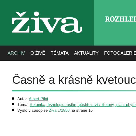
ROZHLE
živa
ARCHIV
O ŽIVĚ
TÉMATA
AKTUALITY
FOTOGALERI
Časně a krásně kvetouc
Autor:
Albert Pilát
Téma:
Botanika, fyziologie rostlin, pěstitelství / Botany, plant phys
Vyšlo v časopise
Živa 1/1958
na straně 16