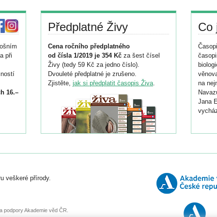
Předplatné Živy
Co 
tošním
Cena ročního předplatného
Časopi
a při
od čísla 1/2019 je 354 Kč
za šest čísel
časopi
Živy (tedy 59 Kč za jedno číslo).
biolog
ností
Dvouleté předplatné je zrušeno.
věnova
Zjistěte,
jak si předplatit časopis Živa
.
na nej
h 16.–
Navazu
Jana E
vycház
i
026/
ní
u veškeré přírody.
o
, za podpory Akademie věd ČR.