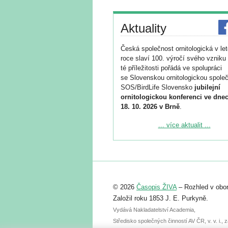
Aktuality
Česká společnost ornitologická v le
roce slaví 100. výročí svého vzniku 
té příležitosti pořádá ve spolupráci
se Slovenskou ornitologickou společ
SOS/BirdLife Slovensko
jubilejní
ornitologickou konferenci ve dnec
18. 10. 2026 v Brně
.
Podrobnější informace ke konferenc
... více aktualit ...
naleznete zde:
https://www.birdlife.cz/konference-2
Registrovat se můžete do 6. září.
Upozorňujeme, že termín pro odeslá
© 2026
Časopis ŽIVA
– Rozhled v obor
abstraktu přihlášené přednášky neb
posteru je už 30. června.
Založil roku 1853 J. E. Purkyně.
Vydává Nakladatelství Academia,
Středisko společných činností AV ČR, v. v. i.