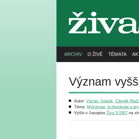
živa
ARCHIV
O ŽIVĚ
TÉMATA
AK
Význam vyššíc
Autor:
Václav Jirásek
,
Zdeněk Blaž
Téma:
Mykologie, lichenologie a br
Vyšlo v časopise
Živa 5/1957
na st