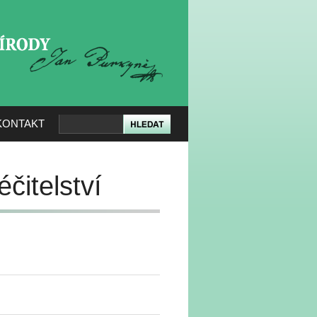
KERÉ PŘÍRODY
KONTAKT
čitelství