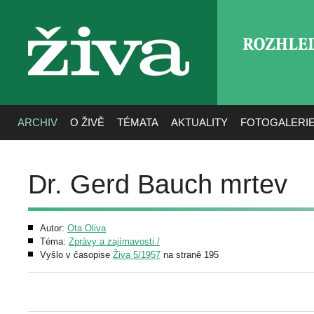
ROZHLE
živa
ARCHIV
O ŽIVĚ
TÉMATA
AKTUALITY
FOTOGALERI
Dr. Gerd Bauch mrtev
Autor:
Ota Oliva
Téma:
Zprávy a zajímavosti /
Vyšlo v časopise
Živa 5/1957
na straně 195