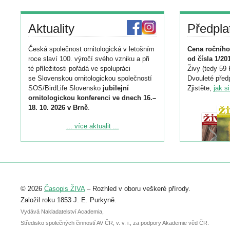
Aktuality
Předpla
Česká společnost ornitologická v letošním
Cena ročního
roce slaví 100. výročí svého vzniku a při
od čísla 1/20
té příležitosti pořádá ve spolupráci
Živy (tedy 59 
se Slovenskou ornitologickou společností
Dvouleté předp
SOS/BirdLife Slovensko
jubilejní
Zjistěte,
jak s
ornitologickou konferenci ve dnech 16.–
18. 10. 2026 v Brně
.
Podrobnější informace ke konferenci
... více aktualit ...
naleznete zde:
https://www.birdlife.cz/konference-2026/
Registrovat se můžete do 6. září.
Upozorňujeme, že termín pro odeslání
© 2026
Časopis ŽIVA
– Rozhled v oboru veškeré přírody.
abstraktu přihlášené přednášky nebo
posteru je už 30. června.
Založil roku 1853 J. E. Purkyně.
Vydává Nakladatelství Academia,
Středisko společných činností AV ČR, v. v. i., za podpory Akademie věd ČR.