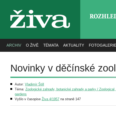
ROZHLE
živa
ARCHIV
O ŽIVĚ
TÉMATA
AKTUALITY
FOTOGALERI
Novinky v děčínské zoo
Autor:
Vladimír Štill
Téma:
Zoologické zahrady, botanické zahrady a parky / Zoological,
gardens
Vyšlo v časopise
Živa 4/1957
na straně 147