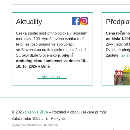
Aktuality
Předpla
Česká společnost ornitologická v letošním
Cena ročního
roce slaví 100. výročí svého vzniku a při
od čísla 1/20
té příležitosti pořádá ve spolupráci
Živy (tedy 59 
se Slovenskou ornitologickou společností
Dvouleté předp
SOS/BirdLife Slovensko
jubilejní
Zjistěte,
jak s
ornitologickou konferenci ve dnech 16.–
18. 10. 2026 v Brně
.
Podrobnější informace ke konferenci
... více aktualit ...
naleznete zde:
https://www.birdlife.cz/konference-2026/
Registrovat se můžete do 6. září.
Upozorňujeme, že termín pro odeslání
© 2026
Časopis ŽIVA
– Rozhled v oboru veškeré přírody.
abstraktu přihlášené přednášky nebo
posteru je už 30. června.
Založil roku 1853 J. E. Purkyně.
Vydává Nakladatelství Academia,