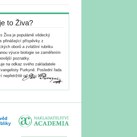
je to Živa?
s Živa je populárně vědecký
s přinášející příspěvky z
ických oborů a zvláštní rubriku
nou výuce biologie se zaměřením
novější poznatky.
je na odkaz svého zakladatele
vangelisty Purkyně. Poslední řada
í nepřetržitě od roku 1953.