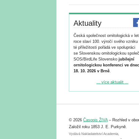
Aktuality
Česká společnost ornitologická v le
roce slaví 100. výročí svého vzniku 
té příležitosti pořádá ve spolupráci
se Slovenskou ornitologickou společ
SOS/BirdLife Slovensko
jubilejní
ornitologickou konferenci ve dnec
18. 10. 2026 v Brně
.
Podrobnější informace ke konferenc
... více aktualit ...
naleznete zde:
https://www.birdlife.cz/konference-2
Registrovat se můžete do 6. září.
Upozorňujeme, že termín pro odeslá
© 2026
Časopis ŽIVA
– Rozhled v obor
abstraktu přihlášené přednášky neb
posteru je už 30. června.
Založil roku 1853 J. E. Purkyně.
Vydává Nakladatelství Academia,