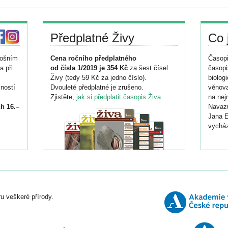
Předplatné Živy
Co 
tošním
Cena ročního předplatného
Časopi
a při
od čísla 1/2019 je 354 Kč
za šest čísel
časopi
Živy (tedy 59 Kč za jedno číslo).
biolog
ností
Dvouleté předplatné je zrušeno.
věnova
Zjistěte,
jak si předplatit časopis Živa
.
na nej
h 16.–
Navazu
Jana E
vycház
i
026/
ní
u veškeré přírody.
o