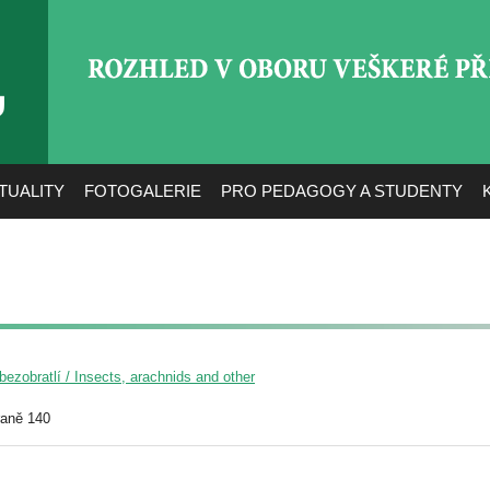
ROZHLED V OBORU VEŠ
TUALITY
FOTOGALERIE
PRO PEDAGOGY A STUDENTY
ezobratlí / Insects, arachnids and other
raně 140