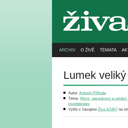
živa
ARCHIV
O ŽIVĚ
TÉMATA
AK
Lumek veliký
Autor:
Antonín Příhoda
Téma:
Hmyz, pavoukovci a ostatní b
invertebrates
Vyšlo v časopise
Živa 4/1957
na st