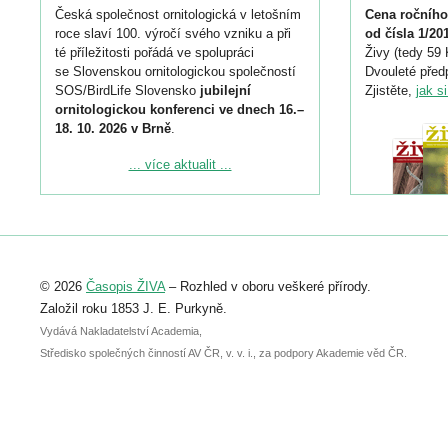
Česká společnost ornitologická v letošním
Cena ročního
roce slaví 100. výročí svého vzniku a při
od čísla 1/20
té příležitosti pořádá ve spolupráci
Živy (tedy 59 
se Slovenskou ornitologickou společností
Dvouleté předp
SOS/BirdLife Slovensko
jubilejní
Zjistěte,
jak s
ornitologickou konferenci ve dnech 16.–
18. 10. 2026 v Brně
.
Podrobnější informace ke konferenci
... více aktualit ...
naleznete zde:
https://www.birdlife.cz/konference-2026/
Registrovat se můžete do 6. září.
Upozorňujeme, že termín pro odeslání
© 2026
Časopis ŽIVA
– Rozhled v oboru veškeré přírody.
abstraktu přihlášené přednášky nebo
posteru je už 30. června.
Založil roku 1853 J. E. Purkyně.
Vydává Nakladatelství Academia,
Středisko společných činností AV ČR, v. v. i., za podpory Akademie věd ČR.