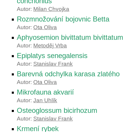
conchonius
Autor:
Milan Chvojka
Rozmnožování bojovnic Betta
Autor:
Ota Oliva
Aphyosemion bivittatum bivittatum
Autor:
Metoděj Vrba
Epiplatys senegalensis
Autor:
Stanislav Frank
Barevná odchylka karasa zlatého
Autor:
Ota Oliva
Mikrofauna akvarií
Autor:
Jan Uhlík
Osteoglossum bicirhozum
Autor:
Stanislav Frank
Krmení rybek