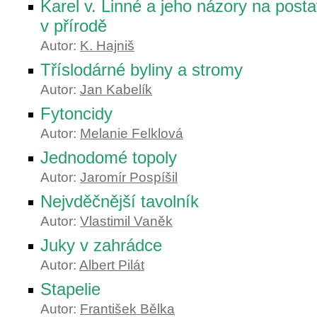
Karel v. Linné a jeho názory na post
v přírodě
Autor:
K. Hajniš
Tříslodárné byliny a stromy
Autor:
Jan Kabelík
Fytoncidy
Autor:
Melanie Felklová
Jednodomé topoly
Autor:
Jaromír Pospíšil
Nejvděčnější tavolník
Autor:
Vlastimil Vaněk
Juky v zahrádce
Autor:
Albert Pilát
Stapelie
Autor:
František Bělka