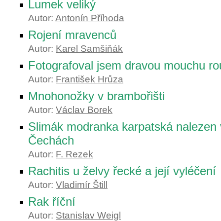
Lumek veliký
Autor:
Antonín Příhoda
Rojení mravenců
Autor:
Karel Samšiňák
Fotografoval jsem dravou mouchu r
Autor:
František Hrůza
Mnohonožky v brambořišti
Autor:
Václav Borek
Slimák modranka karpatská nalezen 
Čechách
Autor:
F. Rezek
Rachitis u želvy řecké a její vyléčení
Autor:
Vladimír Štill
Rak říční
Autor:
Stanislav Weigl