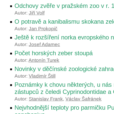
Odchovy zvěře v pražském zoo v r. 
Autor:
Jiří Volf
O potravě a kanibalismu skokana ze
Autor:
Jan Prokopič
Ještě k rozšíření norka evropského 
Autor:
Josef Adamec
Počet horských zeber stoupá
Autor:
Antonín Turek
Novinky v děčínské zoologické zahr
Autor:
Vladimír Štill
Poznámky k chovu některých, u ná
zástupců z čeledi Cyprinodontidae a 
Autor:
Stanislav Frank
,
Václav Šafránek
Nejvhodnější teploty pro parmičku Pu