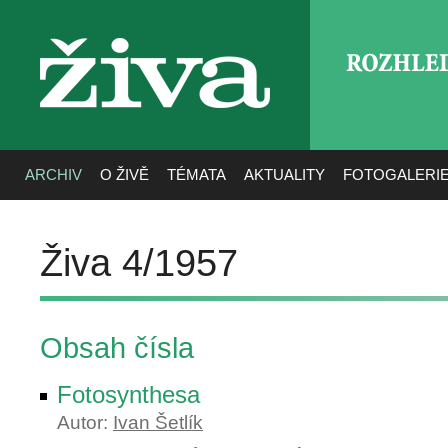
ROZHLE
živa
ARCHIV
O ŽIVĚ
TÉMATA
AKTUALITY
FOTOGALERI
Živa 4/1957
Obsah čísla
Fotosynthesa
Autor:
Ivan Šetlík