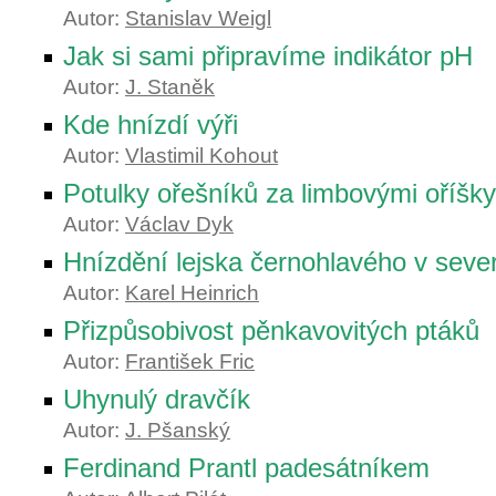
Autor:
Stanislav Weigl
Jak si sami připravíme indikátor pH
Autor:
J. Staněk
Kde hnízdí výři
Autor:
Vlastimil Kohout
Potulky ořešníků za limbovými oříšky
Autor:
Václav Dyk
Hnízdění lejska černohlavého v seve
Autor:
Karel Heinrich
Přizpůsobivost pěnkavovitých ptáků
Autor:
František Fric
Uhynulý dravčík
Autor:
J. Pšanský
Ferdinand Prantl padesátníkem