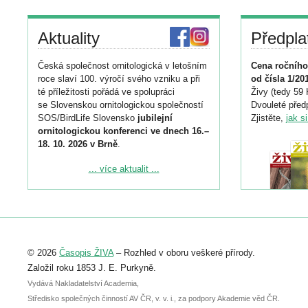
Aktuality
Předpla
Česká společnost ornitologická v letošním
Cena ročního
roce slaví 100. výročí svého vzniku a při
od čísla 1/20
té příležitosti pořádá ve spolupráci
Živy (tedy 59 
se Slovenskou ornitologickou společností
Dvouleté předp
SOS/BirdLife Slovensko
jubilejní
Zjistěte,
jak s
ornitologickou konferenci ve dnech 16.–
18. 10. 2026 v Brně
.
Podrobnější informace ke konferenci
... více aktualit ...
naleznete zde:
https://www.birdlife.cz/konference-2026/
Registrovat se můžete do 6. září.
Upozorňujeme, že termín pro odeslání
© 2026
Časopis ŽIVA
– Rozhled v oboru veškeré přírody.
abstraktu přihlášené přednášky nebo
posteru je už 30. června.
Založil roku 1853 J. E. Purkyně.
Vydává Nakladatelství Academia,
Středisko společných činností AV ČR, v. v. i., za podpory Akademie věd ČR.