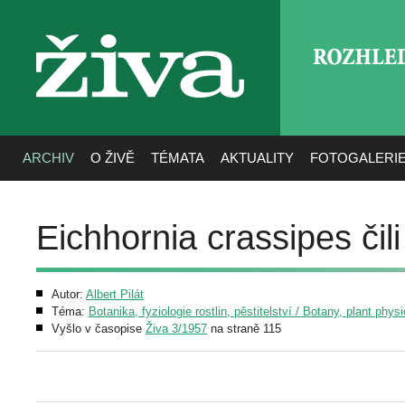
ROZHLE
živa
ARCHIV
O ŽIVĚ
TÉMATA
AKTUALITY
FOTOGALERI
Eichhornia crassipes čili
Autor:
Albert Pilát
Téma:
Botanika, fyziologie rostlin, pěstitelství / Botany, plant phys
Vyšlo v časopise
Živa 3/1957
na straně 115