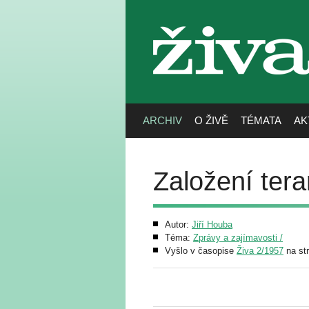
živa
ARCHIV
O ŽIVĚ
TÉMATA
AK
Založení tera
Autor:
Jiří Houba
Téma:
Zprávy a zajímavosti /
Vyšlo v časopise
Živa 2/1957
na st