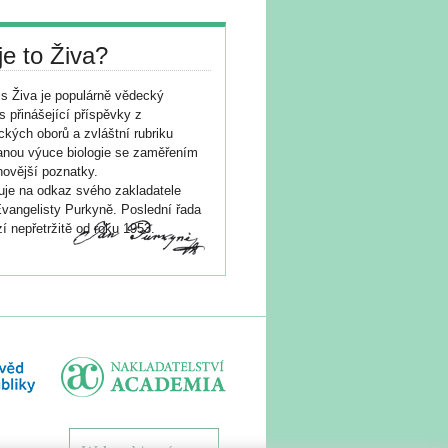
je to Živa?
s Živa je populárně vědecký
s přinášející příspěvky z
ických oborů a zvláštní rubriku
nou výuce biologie se zaměřením
novější poznatky.
je na odkaz svého zakladatele
vangelisty Purkyně. Poslední řada
í nepřetržitě od roku 1953.