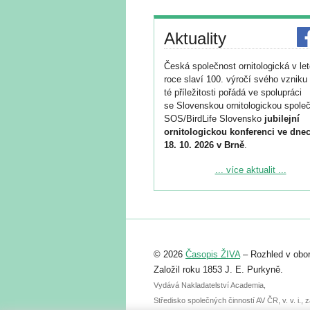
Aktuality
Česká společnost ornitologická v le
roce slaví 100. výročí svého vzniku 
té příležitosti pořádá ve spolupráci
se Slovenskou ornitologickou společ
SOS/BirdLife Slovensko
jubilejní
ornitologickou konferenci ve dnec
18. 10. 2026 v Brně
.
Podrobnější informace ke konferenc
... více aktualit ...
naleznete zde:
https://www.birdlife.cz/konference-2
Registrovat se můžete do 6. září.
Upozorňujeme, že termín pro odeslá
© 2026
Časopis ŽIVA
– Rozhled v obor
abstraktu přihlášené přednášky neb
posteru je už 30. června.
Založil roku 1853 J. E. Purkyně.
Vydává Nakladatelství Academia,
Středisko společných činností AV ČR, v. v. i.