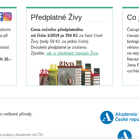
Předplatné Živy
Co 
tošním
Cena ročního předplatného
Časopi
a při
od čísla 1/2019 je 354 Kč
za šest čísel
časopi
Živy (tedy 59 Kč za jedno číslo).
biolog
ností
Dvouleté předplatné je zrušeno.
věnova
Zjistěte,
jak si předplatit časopis Živa
.
na nej
h 16.–
Navazu
Jana E
vycház
i
026/
ní
u veškeré přírody.
o
, za podpory Akademie věd ČR.