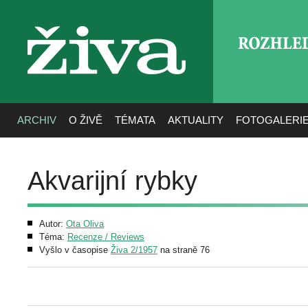
ROZHLE
živa
ARCHIV
O ŽIVĚ
TÉMATA
AKTUALITY
FOTOGALERI
Akvarijní rybky
Autor:
Ota Oliva
Téma:
Recenze / Reviews
Vyšlo v časopise
Živa 2/1957
na straně 76