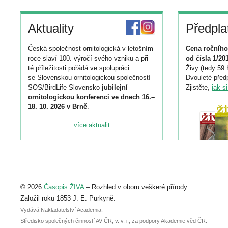
Aktuality
Předpla
Česká společnost ornitologická v letošním
Cena ročního
roce slaví 100. výročí svého vzniku a při
od čísla 1/20
té příležitosti pořádá ve spolupráci
Živy (tedy 59 
se Slovenskou ornitologickou společností
Dvouleté předp
SOS/BirdLife Slovensko
jubilejní
Zjistěte,
jak s
ornitologickou konferenci ve dnech 16.–
18. 10. 2026 v Brně
.
Podrobnější informace ke konferenci
... více aktualit ...
naleznete zde:
https://www.birdlife.cz/konference-2026/
Registrovat se můžete do 6. září.
Upozorňujeme, že termín pro odeslání
© 2026
Časopis ŽIVA
– Rozhled v oboru veškeré přírody.
abstraktu přihlášené přednášky nebo
posteru je už 30. června.
Založil roku 1853 J. E. Purkyně.
Vydává Nakladatelství Academia,
Středisko společných činností AV ČR, v. v. i., za podpory Akademie věd ČR.