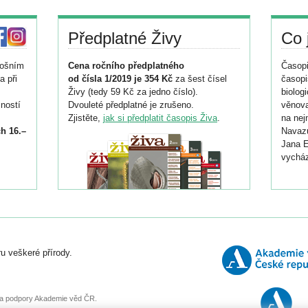
Předplatné Živy
Co 
tošním
Cena ročního předplatného
Časopi
a při
od čísla 1/2019 je 354 Kč
za šest čísel
časopi
Živy (tedy 59 Kč za jedno číslo).
biolog
ností
Dvouleté předplatné je zrušeno.
věnova
Zjistěte,
jak si předplatit časopis Živa
.
na nej
h 16.–
Navazu
Jana E
vycház
i
026/
ní
u veškeré přírody.
o
, za podpory Akademie věd ČR.