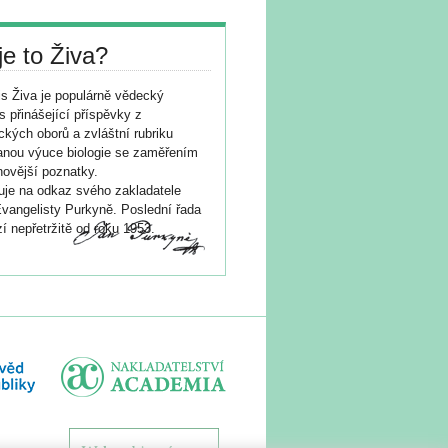
je to Živa?
s Živa je populárně vědecký
s přinášející příspěvky z
ických oborů a zvláštní rubriku
nou výuce biologie se zaměřením
novější poznatky.
je na odkaz svého zakladatele
vangelisty Purkyně. Poslední řada
í nepřetržitě od roku 1953.