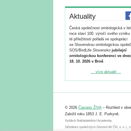
Aktuality
Česká společnost ornitologická v le
roce slaví 100. výročí svého vzniku 
té příležitosti pořádá ve spolupráci
se Slovenskou ornitologickou společ
SOS/BirdLife Slovensko
jubilejní
ornitologickou konferenci ve dnec
18. 10. 2026 v Brně
.
Podrobnější informace ke konferenc
... více aktualit ...
naleznete zde:
https://www.birdlife.cz/konference-2
Registrovat se můžete do 6. září.
Upozorňujeme, že termín pro odeslá
© 2026
Časopis ŽIVA
– Rozhled v obor
abstraktu přihlášené přednášky neb
posteru je už 30. června.
Založil roku 1853 J. E. Purkyně.
Vydává Nakladatelství Academia,
Středisko společných činností AV ČR, v. v. i.