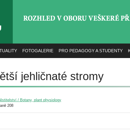
ROZHLED V OBORU VEŠ
TUALITY
FOTOGALERIE
PRO PEDAGOGY A STUDENTY
ětší jehličnaté stromy
pěstitelství / Botany, plant physiology
raně 208