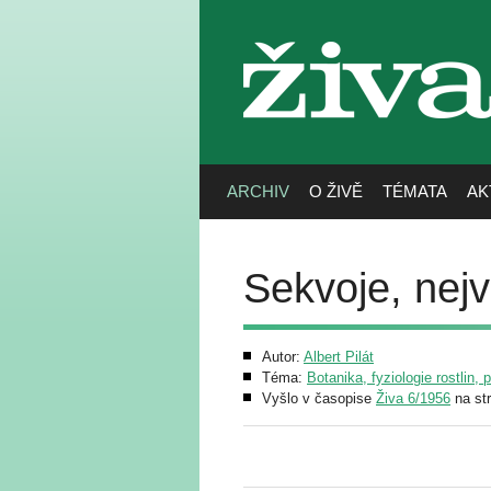
živa
ARCHIV
O ŽIVĚ
TÉMATA
AK
Sekvoje, nejv
Autor:
Albert Pilát
Téma:
Botanika, fyziologie rostlin, 
Vyšlo v časopise
Živa 6/1956
na st