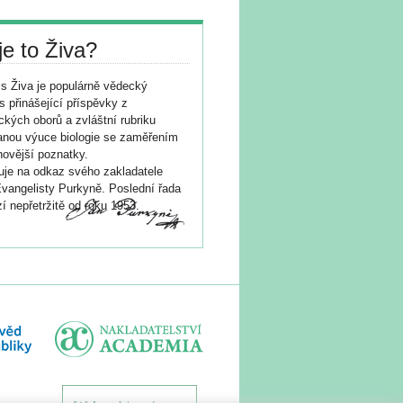
je to Živa?
s Živa je populárně vědecký
s přinášející příspěvky z
ických oborů a zvláštní rubriku
nou výuce biologie se zaměřením
novější poznatky.
je na odkaz svého zakladatele
vangelisty Purkyně. Poslední řada
í nepřetržitě od roku 1953.