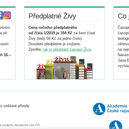
Předplatné Živy
Co 
tošním
Cena ročního předplatného
Časopi
a při
od čísla 1/2019 je 354 Kč
za šest čísel
časopi
Živy (tedy 59 Kč za jedno číslo).
biolog
ností
Dvouleté předplatné je zrušeno.
věnova
Zjistěte,
jak si předplatit časopis Živa
.
na nej
h 16.–
Navazu
Jana E
vycház
i
026/
ní
u veškeré přírody.
o
, za podpory Akademie věd ČR.