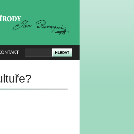
KERÉ PŘÍRODY
KONTAKT
ltuře?