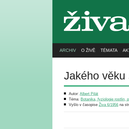
živa
ARCHIV
O ŽIVĚ
TÉMATA
AK
Jakého věku 
Autor:
Albert Pilát
Téma:
Botanika, fyziologie rostlin, 
Vyšlo v časopise
Živa 6/1956
na st