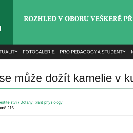
ROZHLED V OBORU VEŠ
TUALITY
FOTOGALERIE
PRO PEDAGOGY A STUDENTY
se může dožít kamelie v ku
pěstitelství / Botany, plant physiology
raně 216