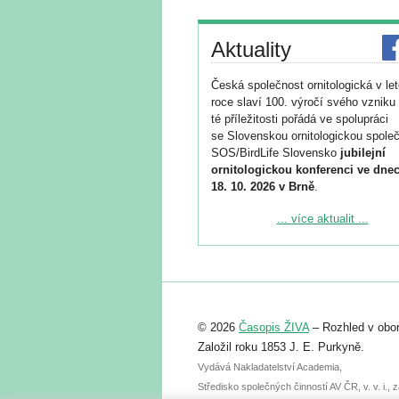
Aktuality
Česká společnost ornitologická v le
roce slaví 100. výročí svého vzniku 
té příležitosti pořádá ve spolupráci
se Slovenskou ornitologickou společ
SOS/BirdLife Slovensko
jubilejní
ornitologickou konferenci ve dnec
18. 10. 2026 v Brně
.
Podrobnější informace ke konferenc
... více aktualit ...
naleznete zde:
https://www.birdlife.cz/konference-2
Registrovat se můžete do 6. září.
Upozorňujeme, že termín pro odeslá
© 2026
Časopis ŽIVA
– Rozhled v obor
abstraktu přihlášené přednášky neb
posteru je už 30. června.
Založil roku 1853 J. E. Purkyně.
Vydává Nakladatelství Academia,
Středisko společných činností AV ČR, v. v. i.