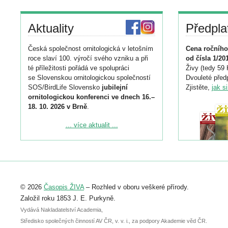
Aktuality
Předpla
Česká společnost ornitologická v letošním
Cena ročního
roce slaví 100. výročí svého vzniku a při
od čísla 1/20
té příležitosti pořádá ve spolupráci
Živy (tedy 59 
se Slovenskou ornitologickou společností
Dvouleté předp
SOS/BirdLife Slovensko
jubilejní
Zjistěte,
jak s
ornitologickou konferenci ve dnech 16.–
18. 10. 2026 v Brně
.
Podrobnější informace ke konferenci
... více aktualit ...
naleznete zde:
https://www.birdlife.cz/konference-2026/
Registrovat se můžete do 6. září.
Upozorňujeme, že termín pro odeslání
© 2026
Časopis ŽIVA
– Rozhled v oboru veškeré přírody.
abstraktu přihlášené přednášky nebo
posteru je už 30. června.
Založil roku 1853 J. E. Purkyně.
Vydává Nakladatelství Academia,
Středisko společných činností AV ČR, v. v. i., za podpory Akademie věd ČR.