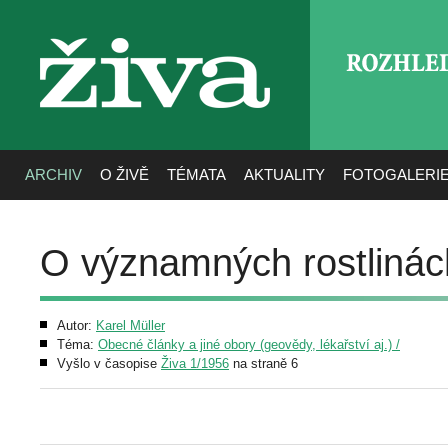
ROZHLE
živa
ARCHIV
O ŽIVĚ
TÉMATA
AKTUALITY
FOTOGALERI
O významných rostlinác
Autor:
Karel Müller
Téma:
Obecné články a jiné obory (geovědy, lékařství aj.) /
Vyšlo v časopise
Živa 1/1956
na straně 6