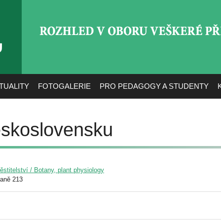
ROZHLED V OBORU VEŠ
TUALITY
FOTOGALERIE
PRO PEDAGOGY A STUDENTY
skoslovensku
pěstitelství / Botany, plant physiology
raně 213