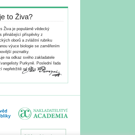
je to Živa?
s Živa je populárně vědecký
s přinášející příspěvky z
ických oborů a zvláštní rubriku
nou výuce biologie se zaměřením
novější poznatky.
je na odkaz svého zakladatele
vangelisty Purkyně. Poslední řada
í nepřetržitě od roku 1953.