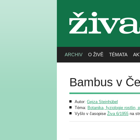
živa
ARCHIV
O ŽIVĚ
TÉMATA
AK
Bambus v Če
Autor:
Gejza Steinhübel
Téma:
Botanika, fyziologie rostlin, 
Vyšlo v časopise
Živa 6/1955
na st