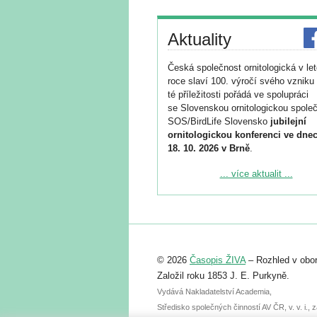
Aktuality
Česká společnost ornitologická v le
roce slaví 100. výročí svého vzniku 
té příležitosti pořádá ve spolupráci
se Slovenskou ornitologickou společ
SOS/BirdLife Slovensko
jubilejní
ornitologickou konferenci ve dnec
18. 10. 2026 v Brně
.
Podrobnější informace ke konferenc
... více aktualit ...
naleznete zde:
https://www.birdlife.cz/konference-2
Registrovat se můžete do 6. září.
Upozorňujeme, že termín pro odeslá
© 2026
Časopis ŽIVA
– Rozhled v obor
abstraktu přihlášené přednášky neb
posteru je už 30. června.
Založil roku 1853 J. E. Purkyně.
Vydává Nakladatelství Academia,
Středisko společných činností AV ČR, v. v. i.