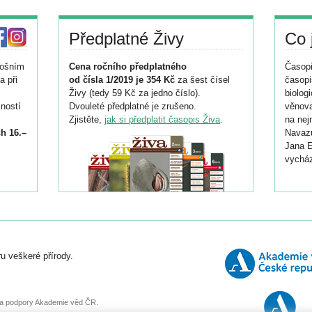
Předplatné Živy
Co 
tošním
Cena ročního předplatného
Časopi
a při
od čísla 1/2019 je 354 Kč
za šest čísel
časopi
Živy (tedy 59 Kč za jedno číslo).
biolog
ností
Dvouleté předplatné je zrušeno.
věnova
Zjistěte,
jak si předplatit časopis Živa
.
na nej
h 16.–
Navazu
Jana E
vycház
i
026/
ní
u veškeré přírody.
o
, za podpory Akademie věd ČR.