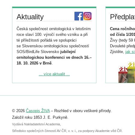
Aktuality
Předpla
Česká společnost ornitologická v letošním
Cena ročního
roce slaví 100. výročí svého vzniku a při
od čísla 1/20
té příležitosti pořádá ve spolupráci
Živy (tedy 59 
se Slovenskou ornitologickou společností
Dvouleté předp
SOS/BirdLife Slovensko
jubilejní
Zjistěte,
jak s
ornitologickou konferenci ve dnech 16.–
18. 10. 2026 v Brně
.
Podrobnější informace ke konferenci
... více aktualit ...
naleznete zde:
https://www.birdlife.cz/konference-2026/
Registrovat se můžete do 6. září.
Upozorňujeme, že termín pro odeslání
© 2026
Časopis ŽIVA
– Rozhled v oboru veškeré přírody.
abstraktu přihlášené přednášky nebo
posteru je už 30. června.
Založil roku 1853 J. E. Purkyně.
Vydává Nakladatelství Academia,
Středisko společných činností AV ČR, v. v. i., za podpory Akademie věd ČR.