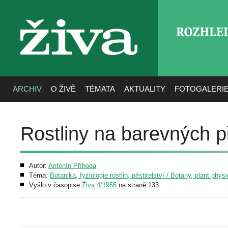
ROZHLE
živa
ARCHIV
O ŽIVĚ
TÉMATA
AKTUALITY
FOTOGALERI
Rostliny na barevných p
Autor:
Antonín Příhoda
Téma:
Botanika, fyziologie rostlin, pěstitelství / Botany, plant phys
Vyšlo v časopise
Živa 4/1955
na straně 133