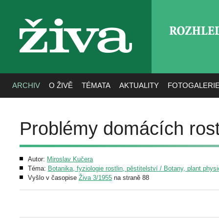
ROZHLE
živa
ARCHIV
O ŽIVĚ
TÉMATA
AKTUALITY
FOTOGALERI
Problémy domácích rost
Autor:
Miroslav Kučera
Téma:
Botanika, fyziologie rostlin, pěstitelství / Botany, plant phys
Vyšlo v časopise
Živa 3/1955
na straně 88