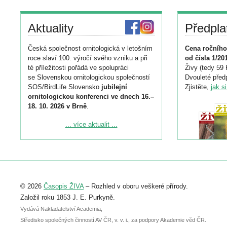
Aktuality
Předpla
Česká společnost ornitologická v letošním
Cena ročního
roce slaví 100. výročí svého vzniku a při
od čísla 1/20
té příležitosti pořádá ve spolupráci
Živy (tedy 59 
se Slovenskou ornitologickou společností
Dvouleté předp
SOS/BirdLife Slovensko
jubilejní
Zjistěte,
jak s
ornitologickou konferenci ve dnech 16.–
18. 10. 2026 v Brně
.
Podrobnější informace ke konferenci
... více aktualit ...
naleznete zde:
https://www.birdlife.cz/konference-2026/
Registrovat se můžete do 6. září.
Upozorňujeme, že termín pro odeslání
© 2026
Časopis ŽIVA
– Rozhled v oboru veškeré přírody.
abstraktu přihlášené přednášky nebo
posteru je už 30. června.
Založil roku 1853 J. E. Purkyně.
Vydává Nakladatelství Academia,
Středisko společných činností AV ČR, v. v. i., za podpory Akademie věd ČR.