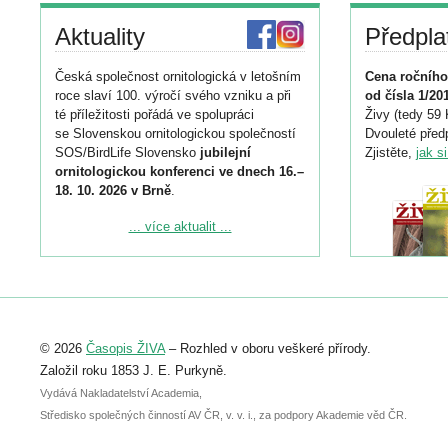
Aktuality
Předpla
Česká společnost ornitologická v letošním
Cena ročního
roce slaví 100. výročí svého vzniku a při
od čísla 1/20
té příležitosti pořádá ve spolupráci
Živy (tedy 59 
se Slovenskou ornitologickou společností
Dvouleté předp
SOS/BirdLife Slovensko
jubilejní
Zjistěte,
jak s
ornitologickou konferenci ve dnech 16.–
18. 10. 2026 v Brně
.
Podrobnější informace ke konferenci
... více aktualit ...
naleznete zde:
https://www.birdlife.cz/konference-2026/
Registrovat se můžete do 6. září.
Upozorňujeme, že termín pro odeslání
© 2026
Časopis ŽIVA
– Rozhled v oboru veškeré přírody.
abstraktu přihlášené přednášky nebo
posteru je už 30. června.
Založil roku 1853 J. E. Purkyně.
Vydává Nakladatelství Academia,
Středisko společných činností AV ČR, v. v. i., za podpory Akademie věd ČR.