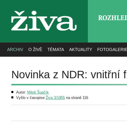
ROZHLE
živa
ARCHIV
O ŽIVĚ
TÉMATA
AKTUALITY
FOTOGALERI
Novinka z NDR: vnitřní fi
Autor:
Miloš Šupčík
Vyšlo v časopise
Živa 3/1955
na straně 116