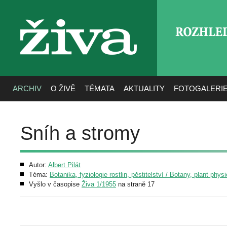
ROZHLE
živa
ARCHIV
O ŽIVĚ
TÉMATA
AKTUALITY
FOTOGALERI
Sníh a stromy
Autor:
Albert Pilát
Téma:
Botanika, fyziologie rostlin, pěstitelství / Botany, plant phys
Vyšlo v časopise
Živa 1/1955
na straně 17