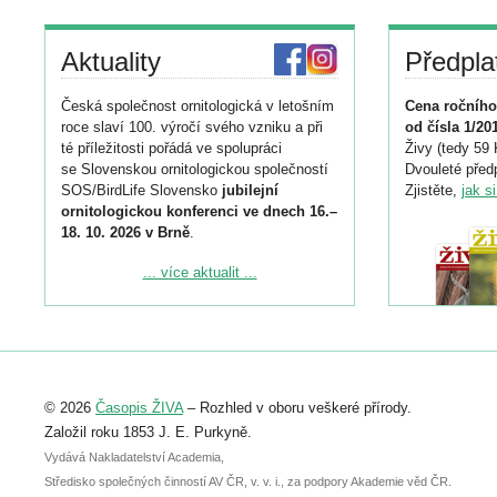
Aktuality
Předpla
Česká společnost ornitologická v letošním
Cena ročního
roce slaví 100. výročí svého vzniku a při
od čísla 1/20
té příležitosti pořádá ve spolupráci
Živy (tedy 59 
se Slovenskou ornitologickou společností
Dvouleté předp
SOS/BirdLife Slovensko
jubilejní
Zjistěte,
jak s
ornitologickou konferenci ve dnech 16.–
18. 10. 2026 v Brně
.
Podrobnější informace ke konferenci
... více aktualit ...
naleznete zde:
https://www.birdlife.cz/konference-2026/
Registrovat se můžete do 6. září.
Upozorňujeme, že termín pro odeslání
© 2026
Časopis ŽIVA
– Rozhled v oboru veškeré přírody.
abstraktu přihlášené přednášky nebo
posteru je už 30. června.
Založil roku 1853 J. E. Purkyně.
Vydává Nakladatelství Academia,
Středisko společných činností AV ČR, v. v. i., za podpory Akademie věd ČR.