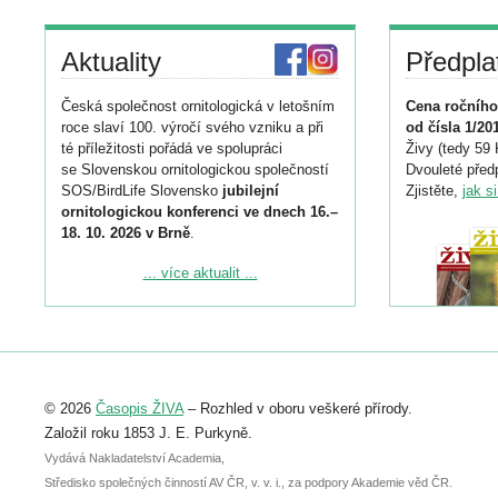
Aktuality
Předpla
Česká společnost ornitologická v letošním
Cena ročního
roce slaví 100. výročí svého vzniku a při
od čísla 1/20
té příležitosti pořádá ve spolupráci
Živy (tedy 59 
se Slovenskou ornitologickou společností
Dvouleté předp
SOS/BirdLife Slovensko
jubilejní
Zjistěte,
jak s
ornitologickou konferenci ve dnech 16.–
18. 10. 2026 v Brně
.
Podrobnější informace ke konferenci
... více aktualit ...
naleznete zde:
https://www.birdlife.cz/konference-2026/
Registrovat se můžete do 6. září.
Upozorňujeme, že termín pro odeslání
© 2026
Časopis ŽIVA
– Rozhled v oboru veškeré přírody.
abstraktu přihlášené přednášky nebo
posteru je už 30. června.
Založil roku 1853 J. E. Purkyně.
Vydává Nakladatelství Academia,
Středisko společných činností AV ČR, v. v. i., za podpory Akademie věd ČR.