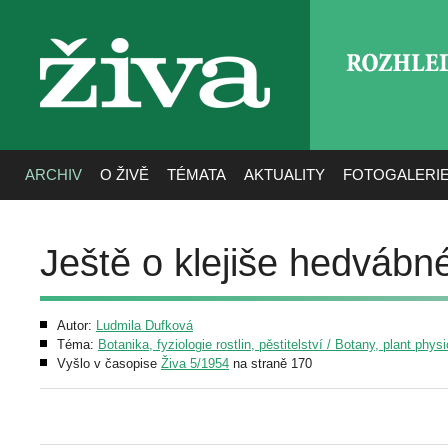
ROZHLE
živa
ARCHIV
O ŽIVĚ
TÉMATA
AKTUALITY
FOTOGALERI
Ještě o klejiše hedvábn
Autor:
Ludmila Dufková
Téma:
Botanika, fyziologie rostlin, pěstitelství / Botany, plant phys
Vyšlo v časopise
Živa 5/1954
na straně 170