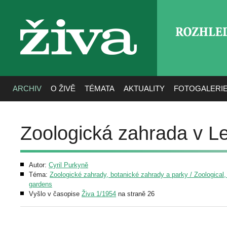
ROZHLE
živa
ARCHIV
O ŽIVĚ
TÉMATA
AKTUALITY
FOTOGALERI
Zoologická zahrada v L
Autor:
Cyril Purkyně
Téma:
Zoologické zahrady, botanické zahrady a parky / Zoological,
gardens
Vyšlo v časopise
Živa 1/1954
na straně 26