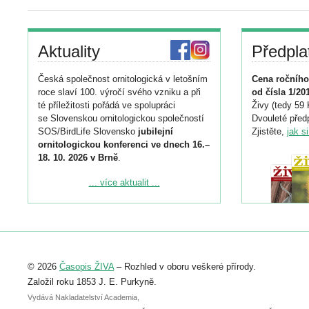
Aktuality
Předpla
Česká společnost ornitologická v letošním
Cena ročního
roce slaví 100. výročí svého vzniku a při
od čísla 1/20
té příležitosti pořádá ve spolupráci
Živy (tedy 59 
se Slovenskou ornitologickou společností
Dvouleté předp
SOS/BirdLife Slovensko
jubilejní
Zjistěte,
jak s
ornitologickou konferenci ve dnech 16.–
18. 10. 2026 v Brně
.
Podrobnější informace ke konferenci
... více aktualit ...
naleznete zde:
https://www.birdlife.cz/konference-2026/
Registrovat se můžete do 6. září.
Upozorňujeme, že termín pro odeslání
© 2026
Časopis ŽIVA
– Rozhled v oboru veškeré přírody.
abstraktu přihlášené přednášky nebo
posteru je už 30. června.
Založil roku 1853 J. E. Purkyně.
Vydává Nakladatelství Academia,