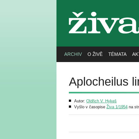
živa
ARCHIV
O ŽIVĚ
TÉMATA
AK
Aplocheilus l
Autor:
Oldřich V. Hykeš
Vyšlo v časopise
Živa 1/1954
na st