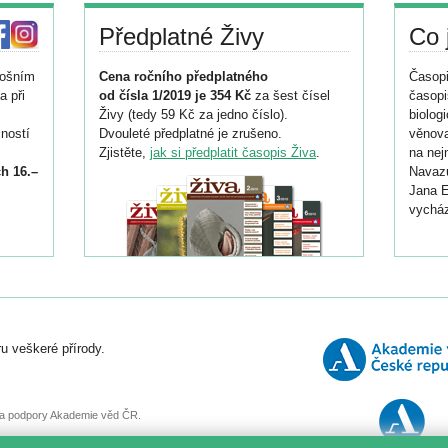
Předplatné Živy
Co 
tošním
Cena ročního předplatného
Časopi
a při
od čísla 1/2019 je 354 Kč
za šest čísel
časopi
Živy (tedy 59 Kč za jedno číslo).
biolog
ností
Dvouleté předplatné je zrušeno.
věnova
Zjistěte,
jak si předplatit časopis Živa
.
na nej
h 16.–
Navazu
Jana E
vycház
i
026/
ní
u veškeré přírody.
o
, za podpory Akademie věd ČR.