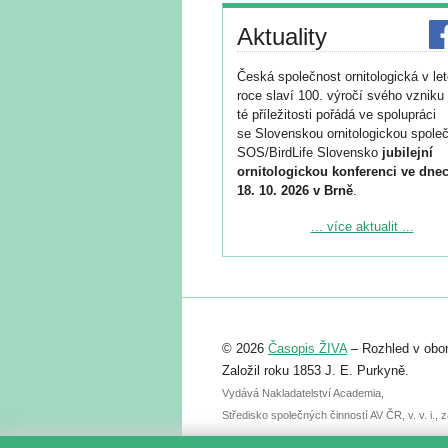
Aktuality
Česká společnost ornitologická v le
roce slaví 100. výročí svého vzniku 
té příležitosti pořádá ve spolupráci
se Slovenskou ornitologickou společ
SOS/BirdLife Slovensko
jubilejní
ornitologickou konferenci ve dnec
18. 10. 2026 v Brně
.
Podrobnější informace ke konferenc
... více aktualit ...
naleznete zde:
https://www.birdlife.cz/konference-2
Registrovat se můžete do 6. září.
Upozorňujeme, že termín pro odeslá
© 2026
Časopis ŽIVA
– Rozhled v obor
abstraktu přihlášené přednášky neb
posteru je už 30. června.
Založil roku 1853 J. E. Purkyně.
Vydává Nakladatelství Academia,
Středisko společných činností AV ČR, v. v. i.