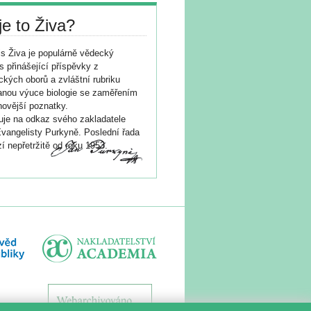
je to Živa?
s Živa je populárně vědecký
s přinášející příspěvky z
ických oborů a zvláštní rubriku
nou výuce biologie se zaměřením
novější poznatky.
je na odkaz svého zakladatele
vangelisty Purkyně. Poslední řada
í nepřetržitě od roku 1953.